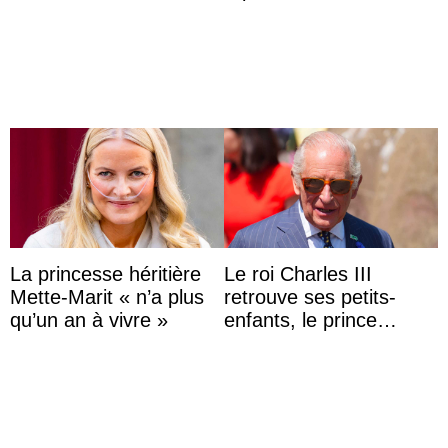
partage une première
Capri avec les enfants
photo
du roi Mohammed VI
La princesse héritière
Le roi Charles III
Mette-Marit « n’a plus
retrouve ses petits-
qu’un an à vivre »
enfants, le prince
Archie et la princesse
Lilibet, pour la première
...