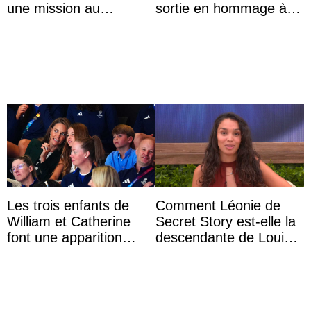
une mission au
sortie en hommage à
Mexique pour réduire
l’héritage de l’ancien
les inégalités d’apprent
Roi
...
Les trois enfants de
Comment Léonie de
William et Catherine
Secret Story est-elle la
font une apparition
descendante de Louis
surprise aux
XV ?
Commonwealth Games