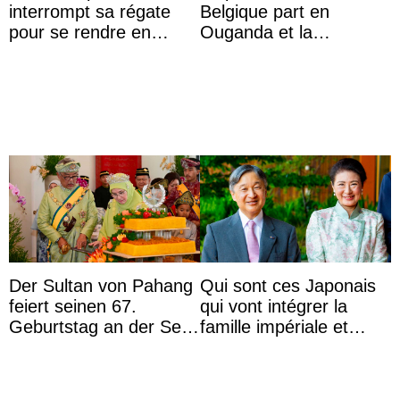
interrompt sa régate
Belgique part en
pour se rendre en
Ouganda et la
Colombie
princesse Joséphine
veut devenir avocate
Der Sultan von Pahang
Qui sont ces Japonais
feiert seinen 67.
qui vont intégrer la
Geburtstag an der Seite
famille impériale et
von Königin Azizah, die
l’ordre de succession
das Staatsdiadem trägt
au trône ?