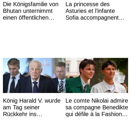
Die Königsfamilie von
La princesse des
Bhutan unternimmt
Asturies et l’infante
einen öffentlichen
Sofia accompagnent
Auftritt zu Ehren des
leurs parents et la reine
Vermächtnisses des
Sofia à la récep ...
ehemal ...
König Harald V. wurde
Le comte Nikolai admire
am Tag seiner
sa compagne Benedikte
Rückkehr ins
qui défile à la Fashion
Krankenhaus gebracht
Week de Copenhague