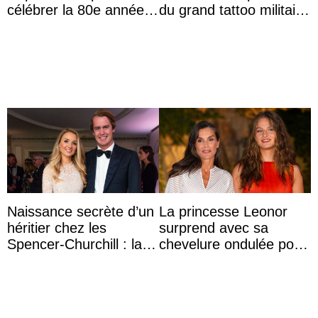
célébrer la 80e année
du grand tattoo militaire
du roi Gyanendra
d’Édimbourg
Naissance secrète d’un
La princesse Leonor
héritier chez les
surprend avec sa
Spencer-Churchill : la
chevelure ondulée pour
marquise de Blandford
accompagner sa famille
a accouché du ...
à une réception à
Majorque