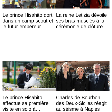
Le prince Hisahito dort
La reine Letizia dévoile
dans un camp scout et
ses bras musclés à la
le futur empereur
cérémonie de clôture
prépare le petit-
du festival du film de
déjeuner à l’aurore
Majorque
Le prince Hisahito
Charles de Bourbon
effectue sa première
des Deux-Siciles réagit
visite en solo à
au séisme à Naples