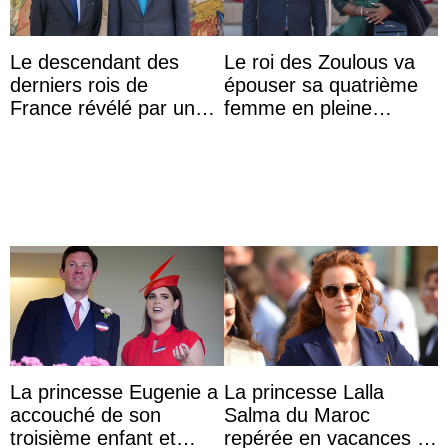
Le descendant des
Le roi des Zoulous va
derniers rois de
épouser sa quatrième
France révélé par un
femme en pleine
test ADN : découverte
polémique conjugale
d’une nouvelle branche
...
La princesse Eugenie a
La princesse Lalla
accouché de son
Salma du Maroc
troisième enfant et
repérée en vacances à