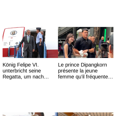
dîner ave ...
inappropriés
König Felipe VI.
Le prince Dipangkorn
unterbricht seine
présente la jeune
Regatta, um nach
femme qu’il fréquente à
Kolumbien zu reisen
des passants médusés
dans la rue