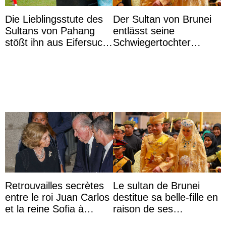
Die Lieblingsstute des
Der Sultan von Brunei
Sultans von Pahang
entlässt seine
stößt ihn aus Eifersucht
Schwiegertochter
auf Königin Azizah
wegen ihres
Aminah an
unangemessenen
Verhaltens
Retrouvailles secrètes
Le sultan de Brunei
entre le roi Juan Carlos
destitue sa belle-fille en
et la reine Sofia à
raison de ses
Majorque le temps d’un
agissements