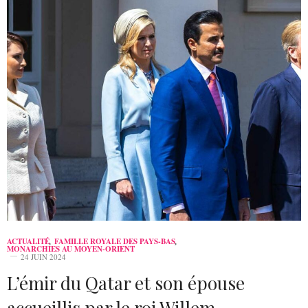
ACTUALITÉ
,
FAMILLE ROYALE DES PAYS-BAS
,
MONARCHIES AU MOYEN-ORIENT
24 JUIN 2024
L’émir du Qatar et son épouse
accueillis par le roi Willem-