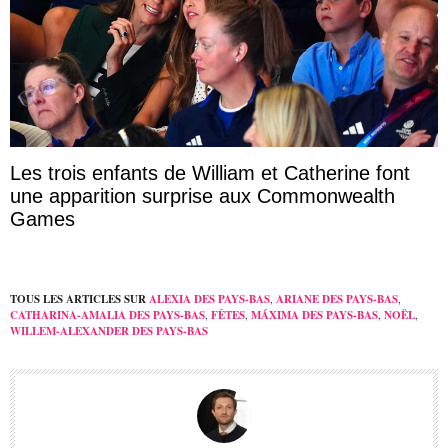
Les trois enfants de William et Catherine font
une apparition surprise aux Commonwealth
Games
TOUS LES ARTICLES SUR
ALEXIA DES PAYS-BAS
,
ARIANE DES PAYS-BAS
,
CATHARINA-AMALIA DES PAYS-BAS
,
FÊTES
,
MÁXIMA DES PAYS-BAS
,
NOËL
,
WILLEM-ALEXANDER DES PAYS-BAS