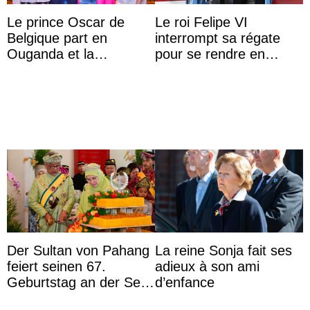
Le prince Oscar de
Le roi Felipe VI
Belgique part en
interrompt sa régate
Ouganda et la
pour se rendre en
princesse Joséphine
Colombie
veut devenir avocate
Der Sultan von Pahang
La reine Sonja fait ses
feiert seinen 67.
adieux à son ami
Geburtstag an der Seite
d’enfance
von Königin Azizah, die