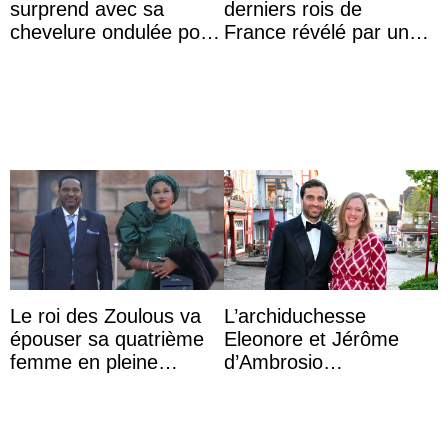
surprend avec sa
derniers rois de
chevelure ondulée pour
France révélé par un
accompagner sa famille
test ADN : découverte
à une réception à
d’une nouvelle branche
Majorque
...
Le roi des Zoulous va
L’archiduchesse
épouser sa quatrième
Eleonore et Jérôme
femme en pleine
d’Ambrosio
polémique conjugale
agrandissent la famille
impériale d’Autriche