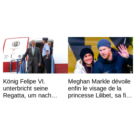
wegen ihres
de leurs vacances à
unangemessenen
Majorque
Verhaltens
König Felipe VI.
Meghan Markle dévoile
unterbricht seine
enfin le visage de la
Regatta, um nach
princesse Lilibet, sa fille
Kolumbien zu reisen
de 4 ans et demi