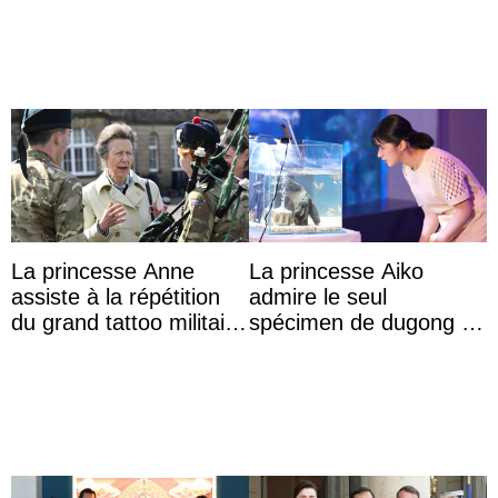
das Staatsdiadem trägt
La princesse Anne
La princesse Aiko
assiste à la répétition
admire le seul
du grand tattoo militaire
spécimen de dugong en
d’Édimbourg
captivité au Japon à
l’aquarium de Toba