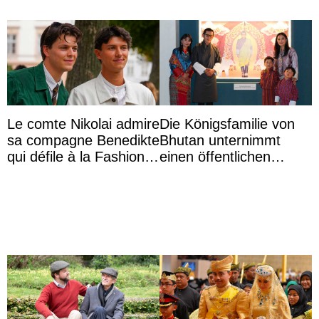
Le comte Nikolai admire
Die Königsfamilie von
sa compagne Benedikte
Bhutan unternimmt
qui défile à la Fashion
einen öffentlichen
Week de Copenhague
Auftritt zu Ehren des
Vermächtnisses des
ehemal ...