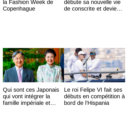
la Fashion Week de
débute sa nouvelle vie
Copenhague
de conscrite et devient
la première princesse
danoise à accom ...
Qui sont ces Japonais
Le roi Felipe VI fait ses
qui vont intégrer la
débuts en compétition à
famille impériale et
bord de l’Hispania
l’ordre de succession
au trône ?