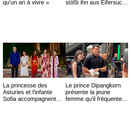
qu’un an à vivre »
stößt ihn aus Eifersucht
auf Königin Azizah
Aminah an
La princesse des
Le prince Dipangkorn
Asturies et l’infante
présente la jeune
Sofia accompagnent
femme qu’il fréquente à
leurs parents et la reine
des passants médusés
Sofia à la récep ...
dans la rue