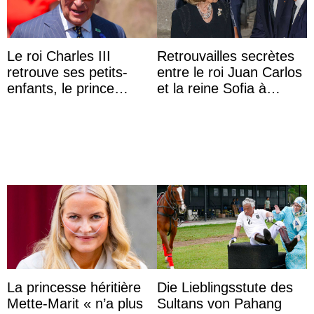
Le roi Charles III
Retrouvailles secrètes
retrouve ses petits-
entre le roi Juan Carlos
enfants, le prince
et la reine Sofia à
Archie et la princesse
Majorque le temps d’un
Lilibet, pour la première
dîner ave ...
...
La princesse héritière
Die Lieblingsstute des
Mette-Marit « n’a plus
Sultans von Pahang