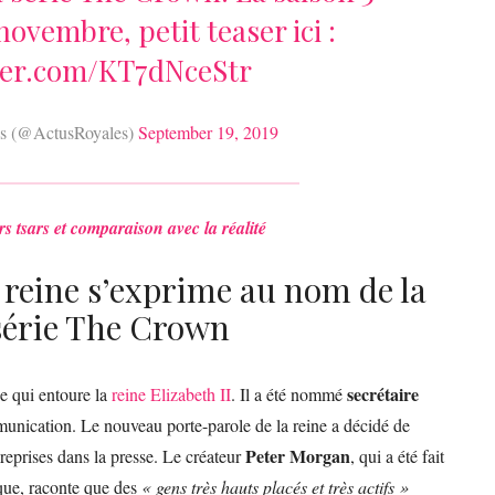
novembre, petit teaser ici :
tter.com/KT7dNceStr
es (@ActusRoyales)
September 19, 2019
rs tsars et comparaison avec la réalité
 reine s’exprime au nom de la
 série The Crown
secrétaire
e qui entoure la
reine Elizabeth II
. Il a été nommé
munication. Le nouveau porte-parole de la reine a décidé de
Peter Morgan
s reprises dans la presse. Le créateur
, qui a été fait
que, raconte que des
« gens très hauts placés et très actifs »