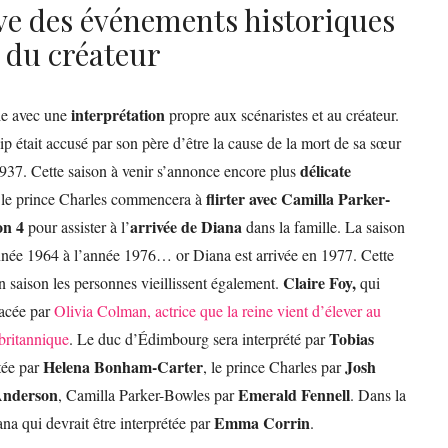
ive des événements historiques
n du créateur
interprétation
rie avec une
propre aux scénaristes et au créateur.
ip était accusé par son père d’être la cause de la mort de sa sœur
délicate
937. Cette saison à venir s’annonce encore plus
flirter avec Camilla Parker-
où le prince Charles commencera à
on 4
arrivée de Diana
pour assister à l’
dans la famille. La saison
l’année 1964 à l’année 1976… or Diana est arrivée en 1977. Cette
Claire Foy,
 saison les personnes vieillissent également.
qui
lacée par
Olivia Colman, actrice que la reine vient d’élever au
Tobias
britannique
. Le duc d’Édimbourg sera interprété par
Helena Bonham-Carter
Josh
étée par
, le prince Charles par
Anderson
Emerald Fennell
, Camilla Parker-Bowles par
. Dans la
Emma Corrin
na qui devrait être interprétée par
.