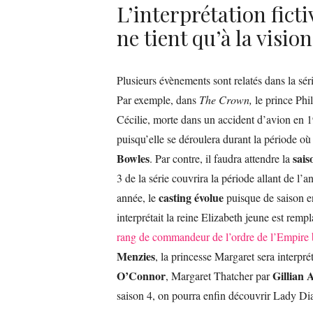
L’interprétation fict
ne tient qu’à la visio
Plusieurs évènements sont relatés dans la sé
Par exemple, dans
The Crown,
le prince Phil
Cécilie, morte dans un accident d’avion en 1
puisqu’elle se déroulera durant la période 
Bowles
sais
. Par contre, il faudra attendre la
3 de la série couvrira la période allant de 
casting évolue
année, le
puisque de saison en
interprétait la reine Elizabeth jeune est remp
rang de commandeur de l’ordre de l’Empire 
Menzies
, la princesse Margaret sera interpr
O’Connor
Gillian 
, Margaret Thatcher par
saison 4, on pourra enfin découvrir Lady Dia