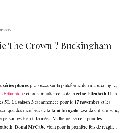
RE 2019
série The Crown ? Buckingham
séries phares
es
proposées sur la plateforme de vidéos en ligne,
reine Elizabeth II
le britannique
et en particulier celle de la
un
saison 3
17 novembre
es 50. La
est annoncée pour le
et les
famille royale
aison que des membres de la
regardaient leur série,
de de personnes bien informées. Malheureusement pour les
izabeth
Donal McCabe
,
vient pour la première fois de réagir…