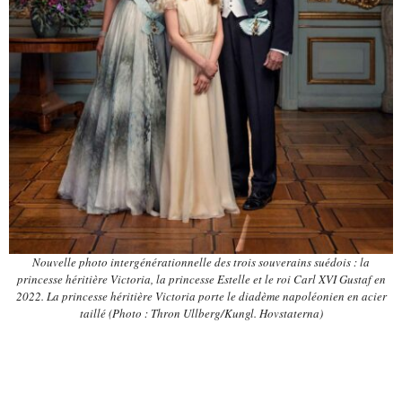
Nouvelle photo intergénérationnelle des trois souverains suédois : la
princesse héritière Victoria, la princesse Estelle et le roi Carl XVI Gustaf en
2022. La princesse héritière Victoria porte le diadème napoléonien en acier
taillé (Photo : Thron Ullberg/Kungl. Hovstaterna)