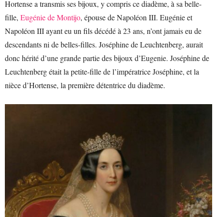
Hortense a transmis ses bijoux, y compris ce diadème, à sa belle-
fille,
Eugénie de Montijo
, épouse de Napoléon III. Eugénie et
Napoléon III ayant eu un fils décédé à 23 ans, n’ont jamais eu de
descendants ni de belles-filles. Joséphine de Leuchtenberg, aurait
donc hérité d’une grande partie des bijoux d’Eugenie. Joséphine de
Leuchtenberg était la petite-fille de l’impératrice Joséphine, et la
nièce d’Hortense, la première détentrice du diadème.