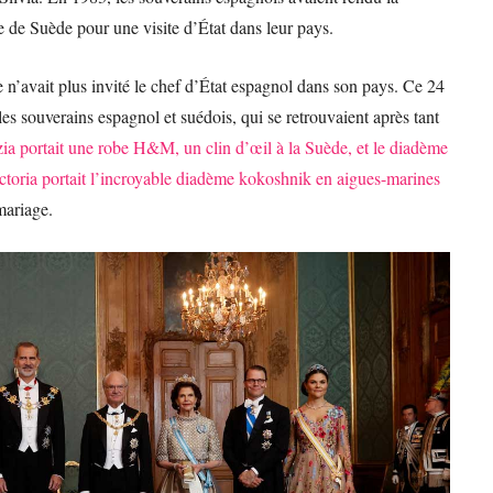
eine de Suède pour une visite d’État dans leur pays.
 n’avait plus invité le chef d’État espagnol dans son pays. Ce 24
les souverains espagnol et suédois, qui se retrouvaient après tant
zia portait une robe H&M, un clin d’œil à la Suède, et le diadème
ctoria portait l’incroyable diadème kokoshnik en aigues-marines
mariage.