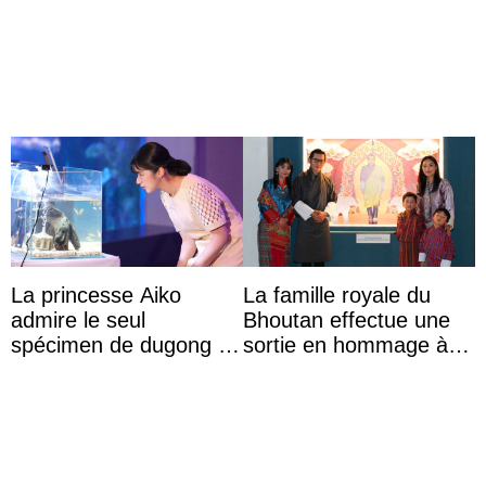
princesse Joséphine
forme d’exclusion
veut devenir avocate
La princesse Aiko
La famille royale du
admire le seul
Bhoutan effectue une
spécimen de dugong en
sortie en hommage à
captivité au Japon à
l’héritage de l’ancien
l’aquarium de Toba
Roi