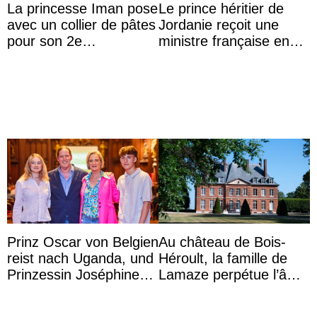
La princesse Iman pose
Le prince héritier de
avec un collier de pâtes
Jordanie reçoit une
pour son 2e
ministre française en
anniversaire
audience
Prinz Oscar von Belgien
Au château de Bois-
reist nach Uganda, und
Héroult, la famille de
Prinzessin Joséphine
Lamaze perpétue l’âme
möchte Anwältin
d’une demeure
werden
historique