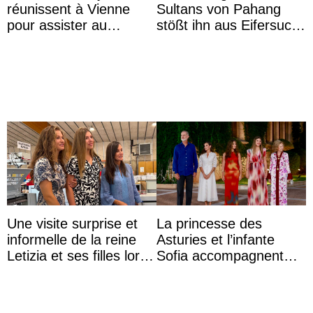
réunissent à Vienne
Sultans von Pahang
pour assister au
stößt ihn aus Eifersucht
mariage de
auf Königin Azizah
l’archiduchesse Isabel
Aminah an
Une visite surprise et
La princesse des
informelle de la reine
Asturies et l’infante
Letizia et ses filles lors
Sofia accompagnent
de leurs vacances à
leurs parents et la reine
Majorque
Sofia à la récep ...