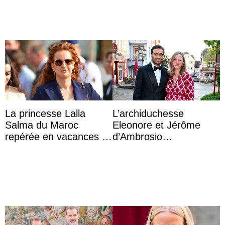
La princesse Lalla
L’archiduchesse
Salma du Maroc
Eleonore et Jérôme
repérée en vacances à
d’Ambrosio
Capri avec les enfants
agrandissent la famille
du roi Mohammed VI
impériale d’Autriche