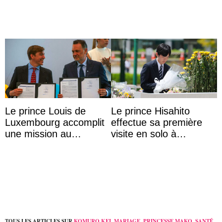
Le prince Louis de
Le prince Hisahito
Luxembourg accomplit
effectue sa première
une mission au
visite en solo à
Mexique pour réduire
Hiroshima
les inégalités d’apprent
...
TOUS LES ARTICLES SUR
KOMURO KEI
,
MARIAGE
,
PRINCESSE MAKO
,
SANTÉ
,