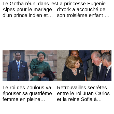
Le Gotha réuni dans les
La princesse Eugenie
Alpes pour le mariage
d’York a accouché de
d’un prince indien et
son troisième enfant et
d’une comtesse
partage une première
descendante ...
photo
Le roi des Zoulous va
Retrouvailles secrètes
épouser sa quatrième
entre le roi Juan Carlos
femme en pleine
et la reine Sofia à
polémique conjugale
Majorque le temps d’un
dîner ave ...