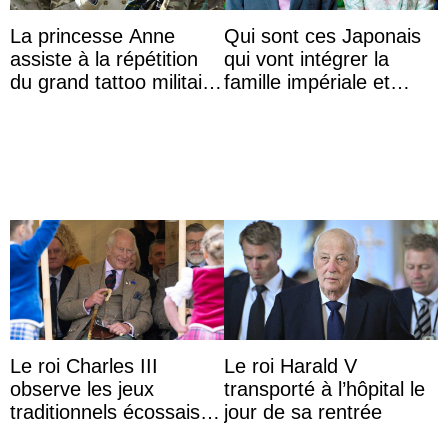
La princesse Anne
Qui sont ces Japonais
assiste à la répétition
qui vont intégrer la
du grand tattoo militaire
famille impériale et
d’Édimbourg
l’ordre de succession
au trône ?
Le roi Charles III
Le roi Harald V
observe les jeux
transporté à l’hôpital le
traditionnels écossais
jour de sa rentrée
en buvant un scotch