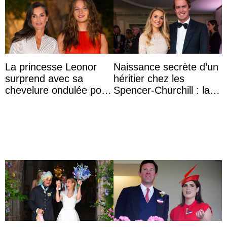
La princesse Leonor
Naissance secrète d’un
surprend avec sa
héritier chez les
chevelure ondulée pour
Spencer-Churchill : la
accompagner sa famille
marquise de Blandford
à une réception à
a accouché du ...
Majorque