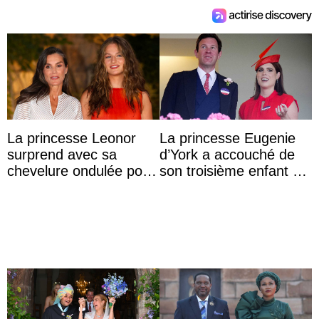
La princesse Leonor
La princesse Eugenie
surprend avec sa
d’York a accouché de
chevelure ondulée pour
son troisième enfant et
accompagner sa famille
partage une première
à une réception à
photo
Majorque