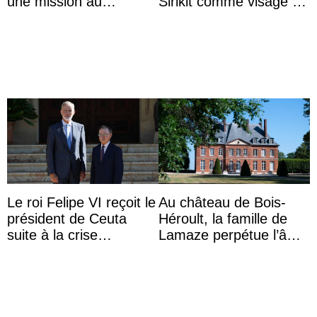
une mission au
Sirikit comme visage de
Mexique pour réduire
la Journée des femmes
les inégalités d’apprent
thaïlandaises
...
Le roi Felipe VI reçoit le
Au château de Bois-
président de Ceuta
Héroult, la famille de
suite à la crise
Lamaze perpétue l’âme
migratoire
d’une demeure
historique