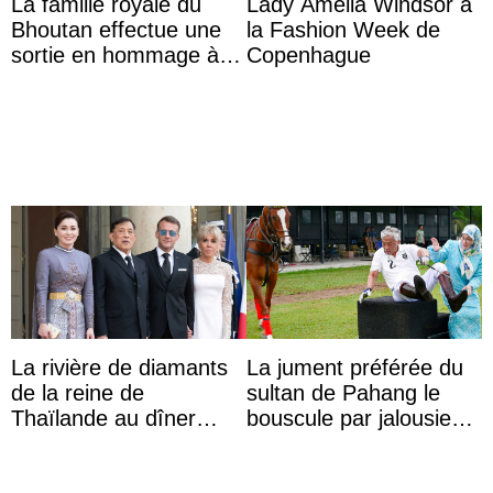
La famille royale du
Lady Amelia Windsor à
Bhoutan effectue une
la Fashion Week de
sortie en hommage à
Copenhague
l’héritage de l’ancien
Roi
La rivière de diamants
La jument préférée du
de la reine de
sultan de Pahang le
Thaïlande au dîner
bouscule par jalousie
d’État d’Emmanuel
envers la reine Azizah
Macron en l’h ...
Aminah