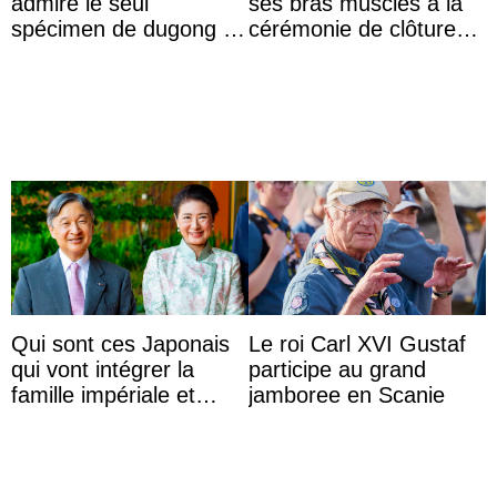
admire le seul
ses bras musclés à la
spécimen de dugong en
cérémonie de clôture
captivité au Japon à
du festival du film de
l’aquarium de Toba
Majorque
Qui sont ces Japonais
Le roi Carl XVI Gustaf
qui vont intégrer la
participe au grand
famille impériale et
jamboree en Scanie
l’ordre de succession
au trône ?