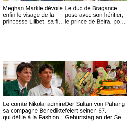
Meghan Markle dévoile
Le duc de Bragance
enfin le visage de la
pose avec son héritier,
princesse Lilibet, sa fille
le prince de Beira, pour
de 4 ans et demi
ses 30 ans
Le comte Nikolai admire
Der Sultan von Pahang
sa compagne Benedikte
feiert seinen 67.
qui défile à la Fashion
Geburtstag an der Seite
Week de Copenhague
von Königin Azizah, die