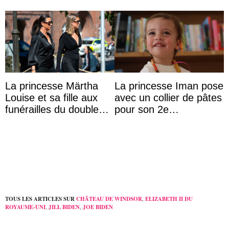
La princesse Märtha
La princesse Iman pose
Louise et sa fille aux
avec un collier de pâtes
funérailles du double
pour son 2e
champion olympique
anniversaire
Olaf Tufte
TOUS LES ARTICLES SUR
CHÂTEAU DE WINDSOR
,
ELIZABETH II DU
ROYAUME-UNI
,
JILL BIDEN
,
JOE BIDEN