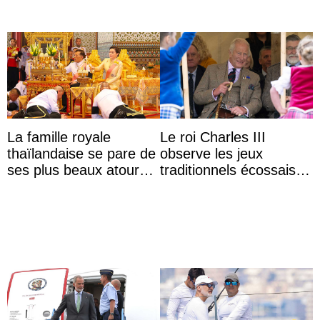
La famille royale
Le roi Charles III
thaïlandaise se pare de
observe les jeux
ses plus beaux atours
traditionnels écossais
pour célébrer les 74
en buvant un scotch
ans du roi Rama X