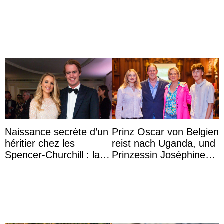
leurs parents et la reine
princesse Joséphine
Sofia à la récep ...
veut devenir avocate
Naissance secrète d’un
Prinz Oscar von Belgien
héritier chez les
reist nach Uganda, und
Spencer-Churchill : la
Prinzessin Joséphine
marquise de Blandford
möchte Anwältin
a accouché du ...
werden