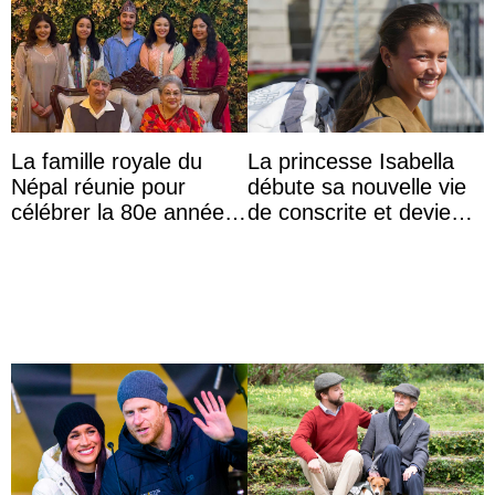
La famille royale du
La princesse Isabella
Népal réunie pour
débute sa nouvelle vie
célébrer la 80e année
de conscrite et devient
du roi Gyanendra
la première princesse
danoise à accom ...