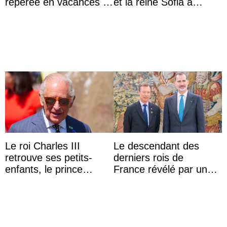
repérée en vacances à
et la reine Sofia à
Capri avec les enfants
Majorque le temps d’un
du roi Mohammed VI
dîner ave ...
Le roi Charles III
Le descendant des
retrouve ses petits-
derniers rois de
enfants, le prince
France révélé par un
Archie et la princesse
test ADN : découverte
Lilibet, pour la première
d’une nouvelle branche
...
...