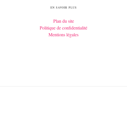
EN SAVOIR PLUS
Plan du site
Politique de confidentialité
Mentions légales
Tous droits réservés Histoires Royales, 2026 – Édité par Histoires
Royales SRL – info(at)histoiresroyales.fr