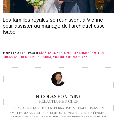
Les familles royales se réunissent à Vienne
pour assister au mariage de l’archiduchesse
Isabel
TOUS LES ARTICLES SUR
BÉBÉ
,
ENCEINTE
,
GEORGES MIKHAÏLOVITCH
,
GROSSESSE
,
REBECCA BETTARINI
,
VICTORIA ROMANOVNA
NICOLAS FONTAINE
RÉDACTEUR EN CHEF
NICOLAS FONTAINE EST UN JOURNALISTE SPÉCIALISÉ DANS LES
FAMILLES ROYALES ET L'HISTOIRE DES MONARCHIES EUROPÉENNES ET