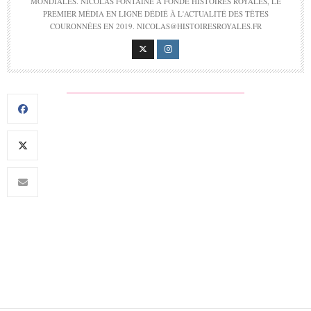
MONDIALES. NICOLAS FONTAINE A FONDÉ HISTOIRES ROYALES, LE
PREMIER MÉDIA EN LIGNE DÉDIÉ À L'ACTUALITÉ DES TÊTES
COURONNÉES EN 2019. NICOLAS@HISTOIRESROYALES.FR