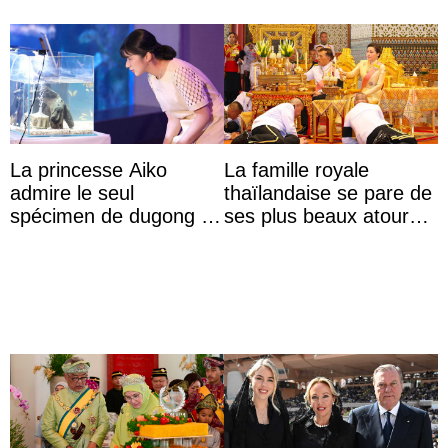
La princesse Aiko
La famille royale
admire le seul
thaïlandaise se pare de
spécimen de dugong en
ses plus beaux atours
captivité au Japon à
pour célébrer les 74
l’aquarium de Toba
ans du roi Rama X