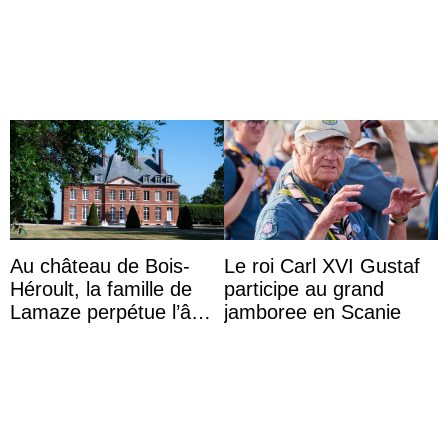
auf Königin Azizah
ses 30 ans
Aminah an
Au château de Bois-
Le roi Carl XVI Gustaf
Héroult, la famille de
participe au grand
Lamaze perpétue l’âme
jamboree en Scanie
d’une demeure
historique