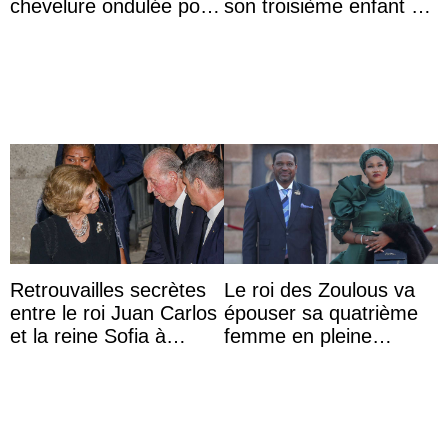
chevelure ondulée pour
son troisième enfant et
accompagner sa famille
partage une première
à une réception à
photo
Majorque
Retrouvailles secrètes
Le roi des Zoulous va
entre le roi Juan Carlos
épouser sa quatrième
et la reine Sofia à
femme en pleine
Majorque le temps d’un
polémique conjugale
dîner ave ...