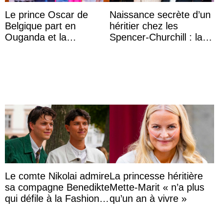
Le prince Oscar de
Naissance secrète d’un
Belgique part en
héritier chez les
Ouganda et la
Spencer-Churchill : la
princesse Joséphine
marquise de Blandford
veut devenir avocate
a accouché du ...
Le comte Nikolai admire
La princesse héritière
sa compagne Benedikte
Mette-Marit « n’a plus
qui défile à la Fashion
qu’un an à vivre »
Week de Copenhague