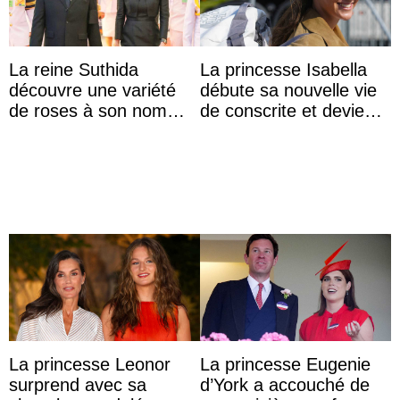
La reine Suthida
La princesse Isabella
découvre une variété
débute sa nouvelle vie
de roses à son nom
de conscrite et devient
lors d’une sortie avec le
la première princesse
roi de Thaïlande
danoise à accom ...
La princesse Leonor
La princesse Eugenie
surprend avec sa
d’York a accouché de