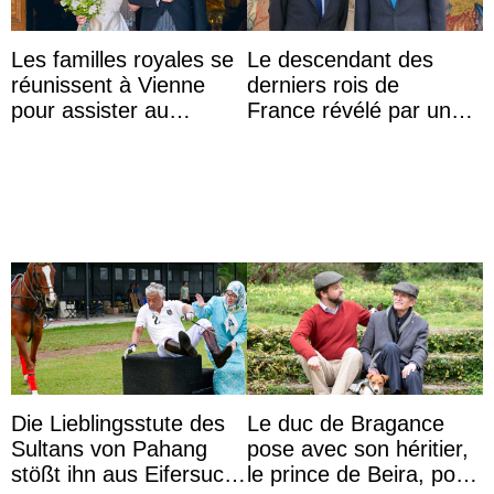
Les familles royales se
Le descendant des
réunissent à Vienne
derniers rois de
pour assister au
France révélé par un
mariage de
test ADN : découverte
l’archiduchesse Isabel
d’une nouvelle branche
...
Die Lieblingsstute des
Le duc de Bragance
Sultans von Pahang
pose avec son héritier,
stößt ihn aus Eifersucht
le prince de Beira, pour