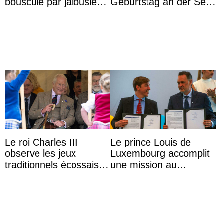
bouscule par jalousie
Geburtstag an der Seite
envers la reine Azizah
von Königin Azizah, die
Aminah
das Staatsdiadem trägt
Le roi Charles III
Le prince Louis de
observe les jeux
Luxembourg accomplit
traditionnels écossais
une mission au
en buvant un scotch
Mexique pour réduire
les inégalités d’apprent
...