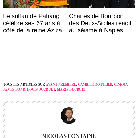
Le sultan de Pahang
Charles de Bourbon
célèbre ses 67 ans à
des Deux-Siciles réagit
côté de la reine Azizah
au séisme à Naples
qui porte le diadème
d’État
TOUS LES ARTICLES SUR
AVANT-PREMIÈRE
,
CAMILLE GOTTLIEB
,
CINÉMA
,
JAMES BOND
,
LOUIS DUCRUET
,
MARIE DUCRUET
NICOLAS FONTAINE