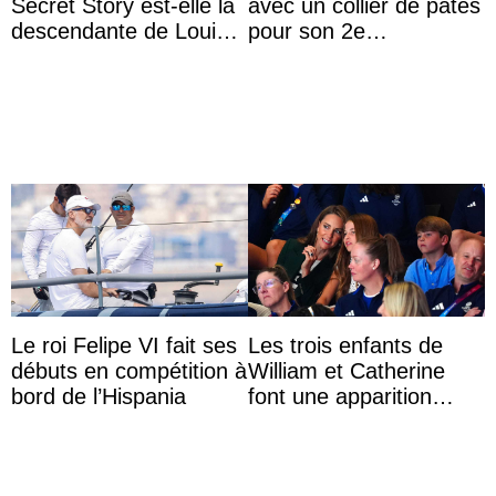
Secret Story est-elle la
avec un collier de pâtes
descendante de Louis
pour son 2e
XV ?
anniversaire
Le roi Felipe VI fait ses
Les trois enfants de
débuts en compétition à
William et Catherine
bord de l’Hispania
font une apparition
surprise aux
Commonwealth Games