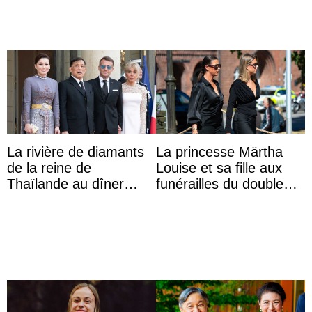
La rivière de diamants
La princesse Märtha
de la reine de
Louise et sa fille aux
Thaïlande au dîner
funérailles du double
d’État d’Emmanuel
champion olympique
Macron en l’h ...
Olaf Tufte