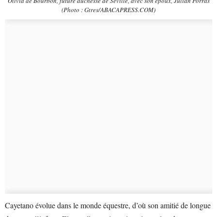
Olivia de Bourbon, future duchesse de Séville, avec son époux, Julian Porras
(Photo : Gtres/ABACAPRESS.COM)
Cayetano évolue dans le monde équestre, d’où son amitié de longue