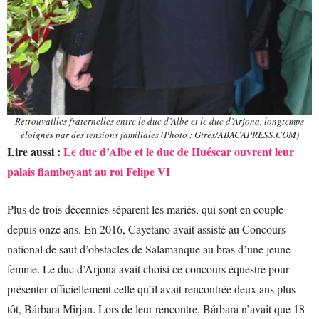
Retrouvailles fraternelles entre le duc d’Albe et le duc d’Arjona, longtemps
éloignés par des tensions familiales (Photo : Gtres/ABACAPRESS.COM)
Lire aussi :
Le duc d’Albe et le duc de Huéscar ouvrent leur
palais flamboyant au roi Felipe VI
Plus de trois décennies séparent les mariés, qui sont en couple
depuis onze ans. En 2016, Cayetano avait assisté au Concours
national de saut d’obstacles de Salamanque au bras d’une jeune
femme. Le duc d’Arjona avait choisi ce concours équestre pour
présenter officiellement celle qu’il avait rencontrée deux ans plus
tôt, Bárbara Mirjan. Lors de leur rencontre, Bárbara n’avait que 18