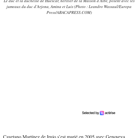
Le duc et la duchesse de Huéscar, héritier de la Maison d’Albe, posent avec les
jumeaux du duc d’Arjona, Amina et Luis (Photo : Leandro Wassaul/Europa
Press/ABACAPRESS.COM)
Cayetano Martínez de Irujo s’est marié en 2005 avec Genoveva