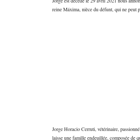
Jorge est décédé le 29 avril 2021 nous ann
reine Máxima, nièce du défunt, qui ne peut p
Jorge Horacio Cerruti, vétérinaire, passionn
laisse une famille endeuillée, composée de qua