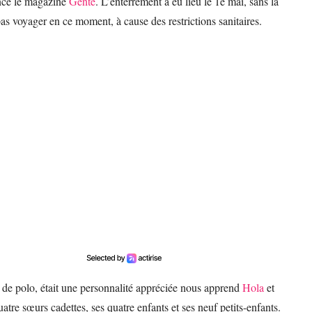
once le magazine
Gente
. L’enterrement a eu lieu le 1e mai, sans la
as voyager en ce moment, à cause des restrictions sanitaires.
é de polo, était une personnalité appréciée nous apprend
Hola
et
tre sœurs cadettes, ses quatre enfants et ses neuf petits-enfants.