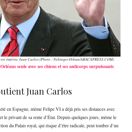
au roi émérite Juan Carlos (Photo : Nebinger-Orban/ABACAPRESS.COM)
rléans seule avec ses chiens et ses anticorps surpuissants
outient Juan Carlos
té en Espagne, même Felipe VI a déjà pris ses distances avec
et le privant de sa rente d’État. Depuis quelques jours, même le
ion du Palais royal, qui risque d’être radicale, peut tomber d’un