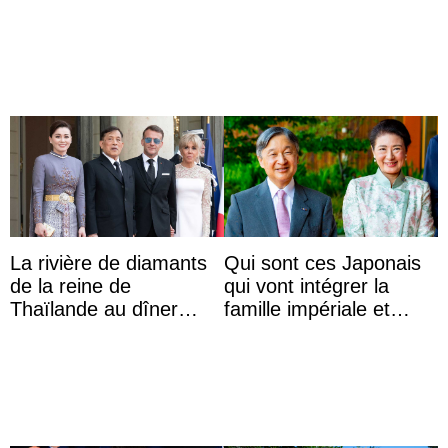
Abelardo de la Espriella
möchte Anwältin
werden
La rivière de diamants
Qui sont ces Japonais
de la reine de
qui vont intégrer la
Thaïlande au dîner
famille impériale et
d’État d’Emmanuel
l’ordre de succession
Macron en l’h ...
au trône ?