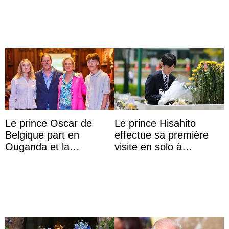
impériale d’Autriche
photo
Le prince Oscar de
Le prince Hisahito
Belgique part en
effectue sa première
Ouganda et la
visite en solo à
princesse Joséphine
Hiroshima
veut devenir avocate