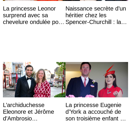
La princesse Leonor
Naissance secrète d’un
surprend avec sa
héritier chez les
chevelure ondulée pour
Spencer-Churchill : la
accompagner sa famille
marquise de Blandford
à une réception à
a accouché du ...
Majorque
L’archiduchesse
La princesse Eugenie
Eleonore et Jérôme
d’York a accouché de
d’Ambrosio
son troisième enfant et
agrandissent la famille
partage une première