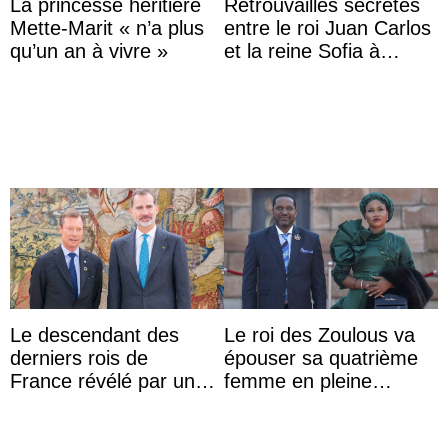
La princesse héritière
Retrouvailles secrètes
Mette-Marit « n’a plus
entre le roi Juan Carlos
qu’un an à vivre »
et la reine Sofia à
Majorque le temps d’un
dîner ave ...
Le descendant des
Le roi des Zoulous va
derniers rois de
épouser sa quatrième
France révélé par un
femme en pleine
test ADN : découverte
polémique conjugale
d’une nouvelle branche