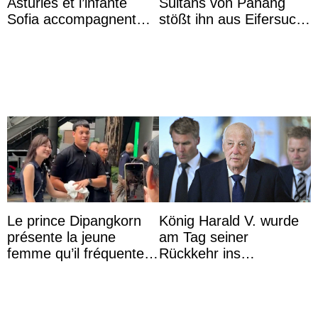
Asturies et l’infante
Sultans von Pahang
Sofia accompagnent
stößt ihn aus Eifersucht
leurs parents et la reine
auf Königin Azizah
Sofia à la récep ...
Aminah an
Le prince Dipangkorn
König Harald V. wurde
présente la jeune
am Tag seiner
femme qu’il fréquente à
Rückkehr ins
des passants médusés
Krankenhaus gebracht
dans la rue