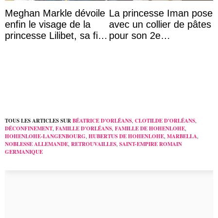
Meghan Markle dévoile
La princesse Iman pose
enfin le visage de la
avec un collier de pâtes
princesse Lilibet, sa fille
pour son 2e
de 4 ans et demi
anniversaire
TOUS LES ARTICLES SUR
BÉATRICE D'ORLÉANS
,
CLOTILDE D'ORLÉANS
,
DÉCONFINEMENT
,
FAMILLE D'ORLÉANS
,
FAMILLE DE HOHENLOHE
,
HOHENLOHE-LANGENBOURG
,
HUBERTUS DE HOHENLOHE
,
MARBELLA
,
NOBLESSE ALLEMANDE
,
RETROUVAILLES
,
SAINT-EMPIRE ROMAIN
GERMANIQUE