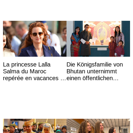
...
La princesse Lalla
Die Königsfamilie von
Salma du Maroc
Bhutan unternimmt
repérée en vacances à
einen öffentlichen
Capri avec les enfants
Auftritt zu Ehren des
du roi Mohammed VI
Vermächtnisses des
ehemal ...