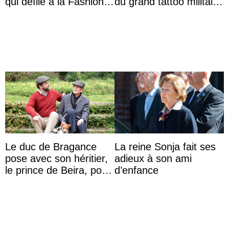
qui défile à la Fashion
du grand tattoo militaire
Week de Copenhague
d’Édimbourg
Le duc de Bragance
La reine Sonja fait ses
pose avec son héritier,
adieux à son ami
le prince de Beira, pour
d’enfance
ses 30 ans