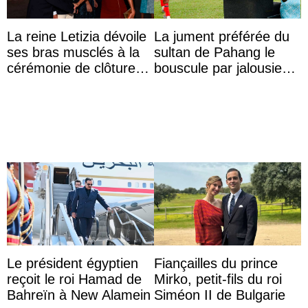
La reine Letizia dévoile
La jument préférée du
ses bras musclés à la
sultan de Pahang le
cérémonie de clôture
bouscule par jalousie
du festival du film de
envers la reine Azizah
Majorque
Aminah
Le président égyptien
Fiançailles du prince
reçoit le roi Hamad de
Mirko, petit-fils du roi
Bahreïn à New Alamein
Siméon II de Bulgarie