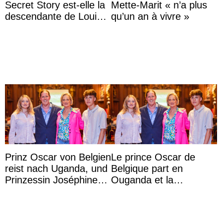
Secret Story est-elle la
Mette-Marit « n’a plus
descendante de Louis
qu’un an à vivre »
XV ?
Prinz Oscar von Belgien
Le prince Oscar de
reist nach Uganda, und
Belgique part en
Prinzessin Joséphine
Ouganda et la
möchte Anwältin
princesse Joséphine
werden
veut devenir avocate