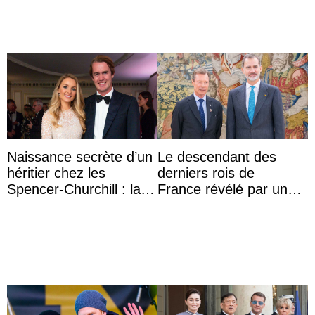
Naissance secrète d’un
Le descendant des
héritier chez les
derniers rois de
Spencer-Churchill : la
France révélé par un
marquise de Blandford
test ADN : découverte
a accouché du ...
d’une nouvelle branche
...