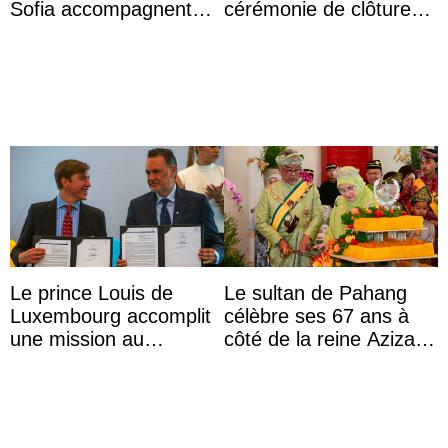
Sofia accompagnent
cérémonie de clôture
leurs parents et la reine
du festival du film de
Sofia à la récep ...
Majorque
Le prince Louis de
Le sultan de Pahang
Luxembourg accomplit
célèbre ses 67 ans à
une mission au
côté de la reine Azizah
Mexique pour réduire
qui porte le diadème
les inégalités d’apprent
d’État
...