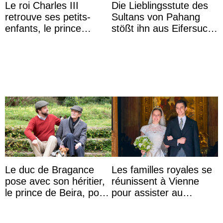
Le roi Charles III
Die Lieblingsstute des
retrouve ses petits-
Sultans von Pahang
enfants, le prince
stößt ihn aus Eifersucht
Archie et la princesse
auf Königin Azizah
Lilibet, pour la première
Aminah an
...
Le duc de Bragance
Les familles royales se
pose avec son héritier,
réunissent à Vienne
le prince de Beira, pour
pour assister au
ses 30 ans
mariage de
l’archiduchesse Isabel