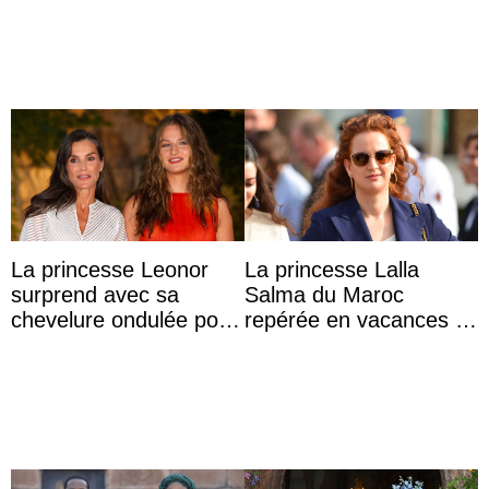
dîner ave ...
photo
La princesse Leonor
La princesse Lalla
surprend avec sa
Salma du Maroc
chevelure ondulée pour
repérée en vacances à
accompagner sa famille
Capri avec les enfants
à une réception à
du roi Mohammed VI
Majorque