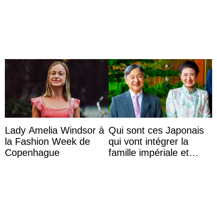
envers la reine Azizah
Aminah
Lady Amelia Windsor à
Qui sont ces Japonais
la Fashion Week de
qui vont intégrer la
Copenhague
famille impériale et
l’ordre de succession
au trône ?