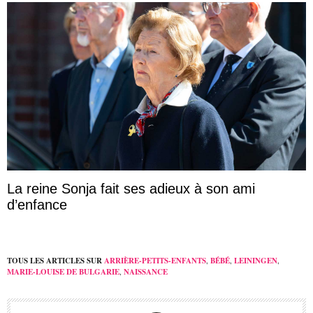
La reine Sonja fait ses adieux à son ami
d’enfance
TOUS LES ARTICLES SUR
ARRIÈRE-PETITS-ENFANTS
,
BÉBÉ
,
LEININGEN
,
MARIE-LOUISE DE BULGARIE
,
NAISSANCE