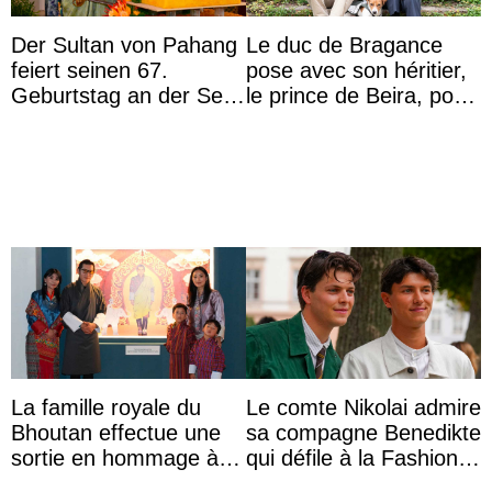
Der Sultan von Pahang
Le duc de Bragance
feiert seinen 67.
pose avec son héritier,
Geburtstag an der Seite
le prince de Beira, pour
von Königin Azizah, die
ses 30 ans
das Staatsdiadem trägt
La famille royale du
Le comte Nikolai admire
Bhoutan effectue une
sa compagne Benedikte
sortie en hommage à
qui défile à la Fashion
l’héritage de l’ancien
Week de Copenhague