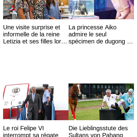
Une visite surprise et
La princesse Aiko
informelle de la reine
admire le seul
Letizia et ses filles lors
spécimen de dugong en
de leurs vacances à
captivité au Japon à
Majorque
l’aquarium de Toba
Le roi Felipe VI
Die Lieblingsstute des
interrompt sa régate
Sultans von Pahang