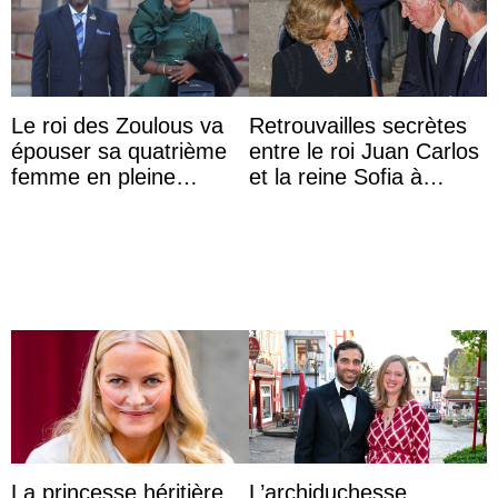
Le roi des Zoulous va
Retrouvailles secrètes
épouser sa quatrième
entre le roi Juan Carlos
femme en pleine
et la reine Sofia à
polémique conjugale
Majorque le temps d’un
dîner ave ...
La princesse héritière
L’archiduchesse