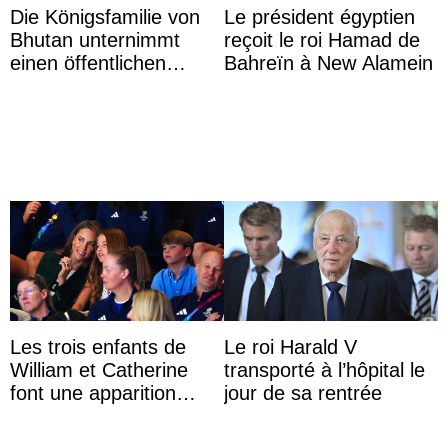
Die Königsfamilie von
Le président égyptien
Bhutan unternimmt
reçoit le roi Hamad de
einen öffentlichen
Bahreïn à New Alamein
Auftritt zu Ehren des
Vermächtnisses des
ehemal ...
Les trois enfants de
Le roi Harald V
William et Catherine
transporté à l’hôpital le
font une apparition
jour de sa rentrée
surprise aux
Commonwealth Games