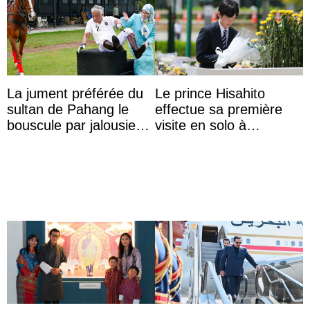
La jument préférée du
Le prince Hisahito
sultan de Pahang le
effectue sa première
bouscule par jalousie
visite en solo à
envers la reine Azizah
Hiroshima
Aminah