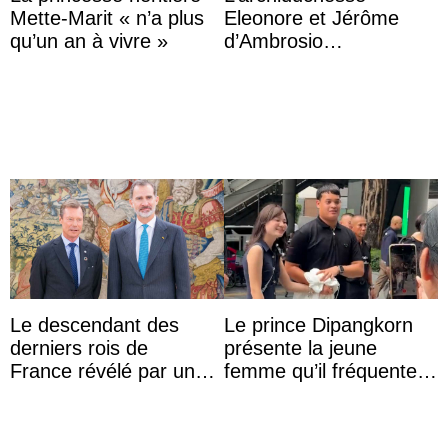
Mette-Marit « n’a plus
Eleonore et Jérôme
qu’un an à vivre »
d’Ambrosio
agrandissent la famille
impériale d’Autriche
Le descendant des
Le prince Dipangkorn
derniers rois de
présente la jeune
France révélé par un
femme qu’il fréquente à
test ADN : découverte
des passants médusés
d’une nouvelle branche
dans la rue
...