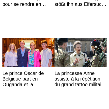
pour se rendre en
stößt ihn aus Eifersucht
Colombie
auf Königin Azizah
Aminah an
Le prince Oscar de
La princesse Anne
Belgique part en
assiste à la répétition
Ouganda et la
du grand tattoo militaire
princesse Joséphine
d’Édimbourg
veut devenir avocate