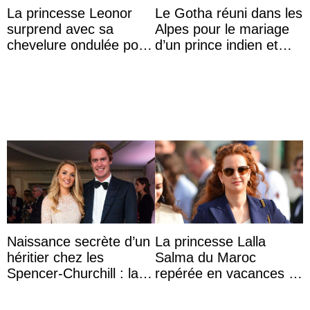
La princesse Leonor
Le Gotha réuni dans les
surprend avec sa
Alpes pour le mariage
chevelure ondulée pour
d’un prince indien et
accompagner sa famille
d’une comtesse
à une réception à
descendante ...
Majorque
Naissance secrète d’un
La princesse Lalla
héritier chez les
Salma du Maroc
Spencer-Churchill : la
repérée en vacances à
marquise de Blandford
Capri avec les enfants
a accouché du ...
du roi Mohammed VI