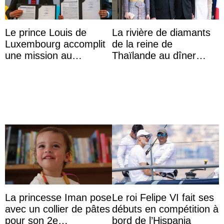
Le prince Louis de
La rivière de diamants
Luxembourg accomplit
de la reine de
une mission au
Thaïlande au dîner
Mexique pour réduire
d’État d’Emmanuel
les inégalités d’apprent
Macron en l’h ...
...
La princesse Iman pose
Le roi Felipe VI fait ses
avec un collier de pâtes
débuts en compétition à
pour son 2e
bord de l’Hispania