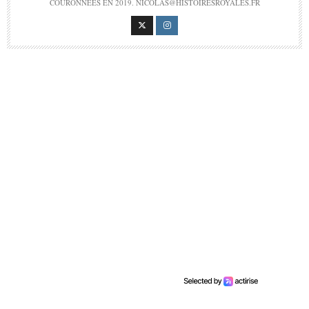
COURONNÉES EN 2019. NICOLAS@HISTOIRESROYALES.FR