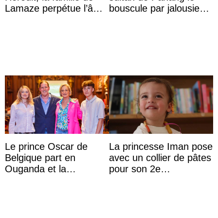
Lamaze perpétue l’âme
bouscule par jalousie
d’une demeure
envers la reine Azizah
historique
Aminah
Le prince Oscar de
La princesse Iman pose
Belgique part en
avec un collier de pâtes
Ouganda et la
pour son 2e
princesse Joséphine
anniversaire
veut devenir avocate