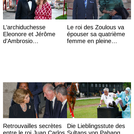
L’archiduchesse
Le roi des Zoulous va
Eleonore et Jérôme
épouser sa quatrième
d’Ambrosio
femme en pleine
agrandissent la famille
polémique conjugale
impériale d’Autriche
Retrouvailles secrètes
Die Lieblingsstute des
entre le roi Juan Carlos
Sultans von Pahang