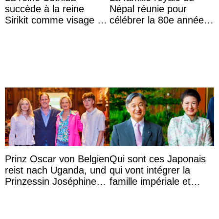
succède à la reine
Népal réunie pour
Sirikit comme visage de
célébrer la 80e année
la Journée des femmes
du roi Gyanendra
thaïlandaises
Prinz Oscar von Belgien
Qui sont ces Japonais
reist nach Uganda, und
qui vont intégrer la
Prinzessin Joséphine
famille impériale et
möchte Anwältin
l’ordre de succession
werden
au trône ?