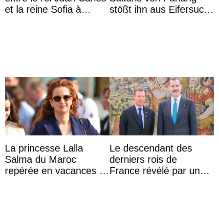
et la reine Sofia à
stößt ihn aus Eifersucht
Majorque le temps d’un
auf Königin Azizah
dîner ave ...
Aminah an
La princesse Lalla
Le descendant des
Salma du Maroc
derniers rois de
repérée en vacances à
France révélé par un
Capri avec les enfants
test ADN : découverte
du roi Mohammed VI
d’une nouvelle branche
...