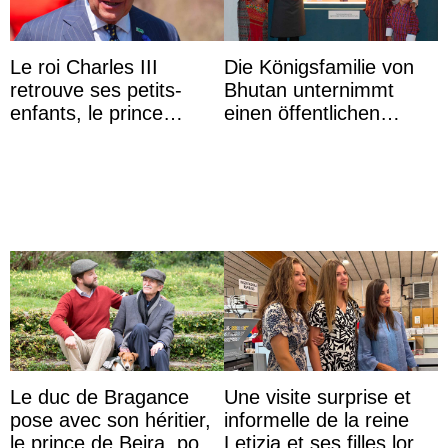
Le roi Charles III
Die Königsfamilie von
retrouve ses petits-
Bhutan unternimmt
enfants, le prince
einen öffentlichen
Archie et la princesse
Auftritt zu Ehren des
Lilibet, pour la première
Vermächtnisses des
...
ehemal ...
Le duc de Bragance
Une visite surprise et
pose avec son héritier,
informelle de la reine
le prince de Beira, pour
Letizia et ses filles lors