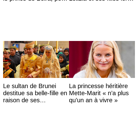
ses 30 ans
de leurs vacances à
Majorque
Le sultan de Brunei
La princesse héritière
destitue sa belle-fille en
Mette-Marit « n’a plus
raison de ses
qu’un an à vivre »
agissements
inappropriés