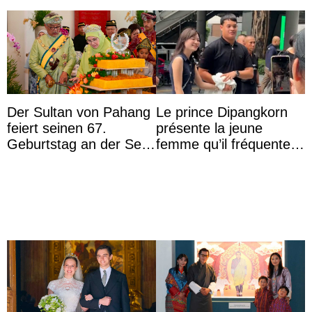
Der Sultan von Pahang
Le prince Dipangkorn
feiert seinen 67.
présente la jeune
Geburtstag an der Seite
femme qu’il fréquente à
von Königin Azizah, die
des passants médusés
das Staatsdiadem trägt
dans la rue