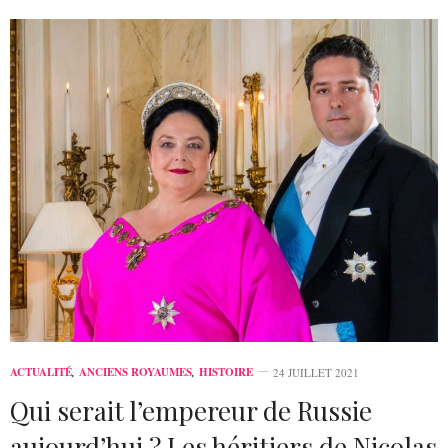
ACTUALITÉ
,
ANCIENS ROYAUMES
,
HISTOIRE
24 JUILLET 2021
Qui serait l’empereur de Russie
aujourd’hui ? Les héritiers de Nicolas