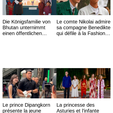
Die Königsfamilie von
Le comte Nikolai admire
Bhutan unternimmt
sa compagne Benedikte
einen öffentlichen
qui défile à la Fashion
Auftritt zu Ehren des
Week de Copenhague
Vermächtnisses des
ehemal ...
Le prince Dipangkorn
La princesse des
présente la jeune
Asturies et l’infante