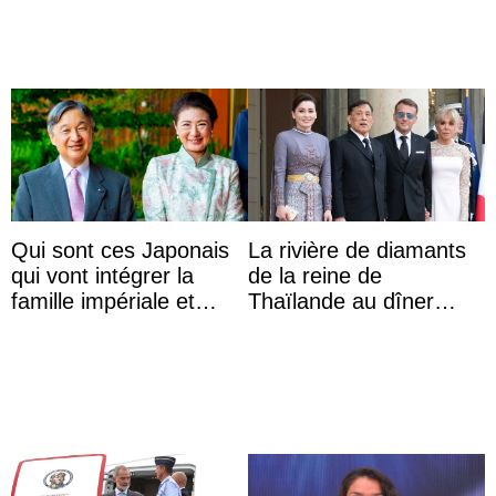
Qui sont ces Japonais
La rivière de diamants
qui vont intégrer la
de la reine de
famille impériale et
Thaïlande au dîner
l’ordre de succession
d’État d’Emmanuel
au trône ?
Macron en l’h ...