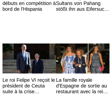
débuts en compétition à
Sultans von Pahang
bord de l’Hispania
stößt ihn aus Eifersucht
auf Königin Azizah
Aminah an
Le roi Felipe VI reçoit le
La famille royale
président de Ceuta
d’Espagne de sortie au
suite à la crise
restaurant avec la reine
migratoire
Sofia qui vit son
premier été sans ...