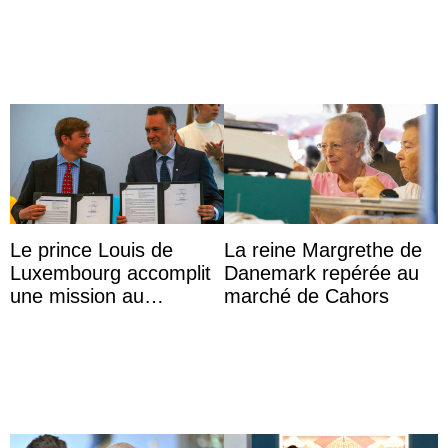
das Staatsdiadem trägt
veut devenir avocate
Le prince Louis de
La reine Margrethe de
Luxembourg accomplit
Danemark repérée au
une mission au
marché de Cahors
Mexique pour réduire
les inégalités d’apprent
...