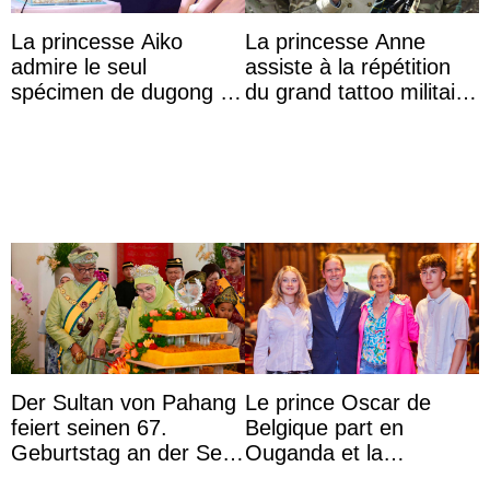
La princesse Aiko
La princesse Anne
admire le seul
assiste à la répétition
spécimen de dugong en
du grand tattoo militaire
captivité au Japon à
d’Édimbourg
l’aquarium de Toba
Der Sultan von Pahang
Le prince Oscar de
feiert seinen 67.
Belgique part en
Geburtstag an der Seite
Ouganda et la
von Königin Azizah, die
princesse Joséphine