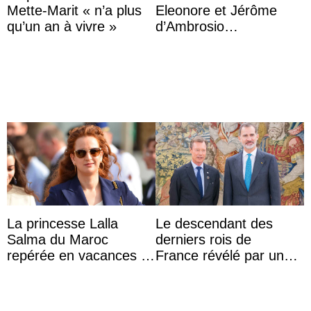
Mette-Marit « n’a plus
Eleonore et Jérôme
qu’un an à vivre »
d’Ambrosio
agrandissent la famille
impériale d’Autriche
La princesse Lalla
Le descendant des
Salma du Maroc
derniers rois de
repérée en vacances à
France révélé par un
Capri avec les enfants
test ADN : découverte
du roi Mohammed VI
d’une nouvelle branche
...