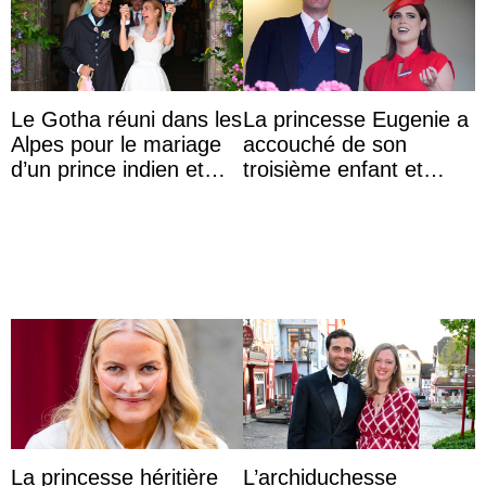
Le Gotha réuni dans les
La princesse Eugenie a
Alpes pour le mariage
accouché de son
d’un prince indien et
troisième enfant et
d’une comtesse
partage une première
descendante ...
photo
La princesse héritière
L’archiduchesse