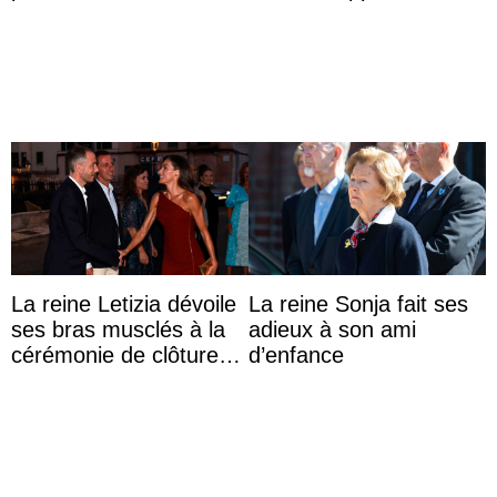
Colombie
surprise aux
Commonwealth Games
La reine Letizia dévoile
La reine Sonja fait ses
ses bras musclés à la
adieux à son ami
cérémonie de clôture
d’enfance
du festival du film de
Majorque