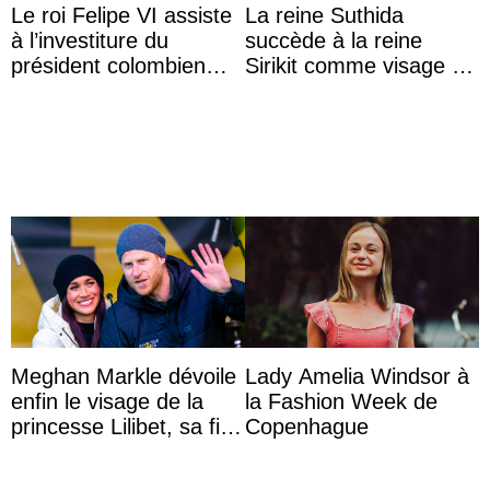
Le roi Felipe VI assiste
La reine Suthida
à l’investiture du
succède à la reine
président colombien
Sirikit comme visage de
Abelardo de la Espriella
la Journée des femmes
thaïlandaises
Meghan Markle dévoile
Lady Amelia Windsor à
enfin le visage de la
la Fashion Week de
princesse Lilibet, sa fille
Copenhague
de 4 ans et demi