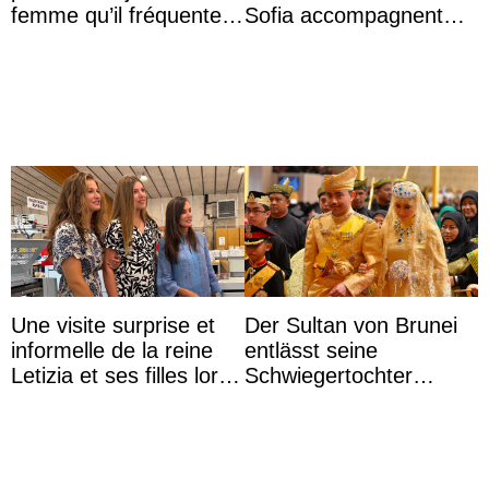
femme qu’il fréquente à
Sofia accompagnent
des passants médusés
leurs parents et la reine
dans la rue
Sofia à la récep ...
Une visite surprise et
Der Sultan von Brunei
informelle de la reine
entlässt seine
Letizia et ses filles lors
Schwiegertochter
de leurs vacances à
wegen ihres
Majorque
unangemessenen
Verhaltens