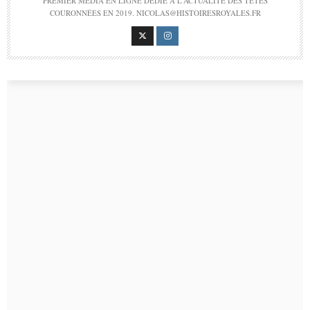
PREMIER MÉDIA EN LIGNE DÉDIÉ À L'ACTUALITÉ DES TÊTES
COURONNÉES EN 2019. NICOLAS@HISTOIRESROYALES.FR