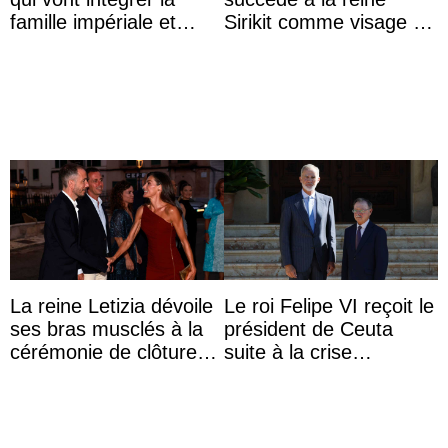
famille impériale et
Sirikit comme visage de
l’ordre de succession
la Journée des femmes
au trône ?
thaïlandaises
La reine Letizia dévoile
Le roi Felipe VI reçoit le
ses bras musclés à la
président de Ceuta
cérémonie de clôture
suite à la crise
du festival du film de
migratoire
Majorque