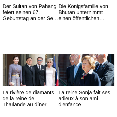
Der Sultan von Pahang
Die Königsfamilie von
feiert seinen 67.
Bhutan unternimmt
Geburtstag an der Seite
einen öffentlichen
von Königin Azizah, die
Auftritt zu Ehren des
das Staatsdiadem trägt
Vermächtnisses des
ehemal ...
La rivière de diamants
La reine Sonja fait ses
de la reine de
adieux à son ami
Thaïlande au dîner
d’enfance
d’État d’Emmanuel
Macron en l’h ...