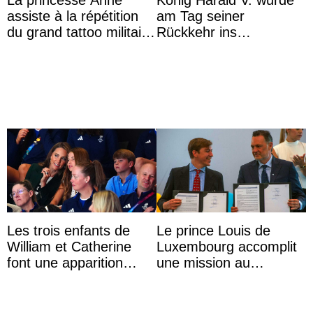
La princesse Anne
König Harald V. wurde
assiste à la répétition
am Tag seiner
du grand tattoo militaire
Rückkehr ins
d’Édimbourg
Krankenhaus gebracht
Les trois enfants de
Le prince Louis de
William et Catherine
Luxembourg accomplit
font une apparition
une mission au
surprise aux
Mexique pour réduire
Commonwealth Games
les inégalités d’apprent
...