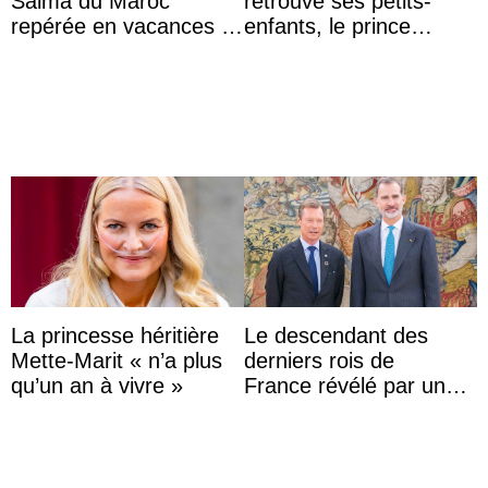
Salma du Maroc
retrouve ses petits-
repérée en vacances à
enfants, le prince
Capri avec les enfants
Archie et la princesse
du roi Mohammed VI
Lilibet, pour la première
...
La princesse héritière
Le descendant des
Mette-Marit « n’a plus
derniers rois de
qu’un an à vivre »
France révélé par un
test ADN : découverte
d’une nouvelle branche
...