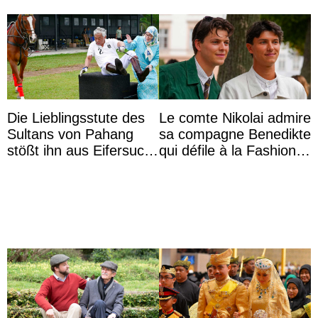
Die Lieblingsstute des
Le comte Nikolai admire
Sultans von Pahang
sa compagne Benedikte
stößt ihn aus Eifersucht
qui défile à la Fashion
auf Königin Azizah
Week de Copenhague
Aminah an