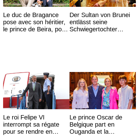
Le duc de Bragance
Der Sultan von Brunei
pose avec son héritier,
entlässt seine
le prince de Beira, pour
Schwiegertochter
ses 30 ans
wegen ihres
unangemessenen
Verhaltens
Le roi Felipe VI
Le prince Oscar de
interrompt sa régate
Belgique part en
pour se rendre en
Ouganda et la
Colombie
princesse Joséphine