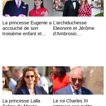
La princesse Eugenie a
L’archiduchesse
accouché de son
Eleonore et Jérôme
troisième enfant et
d’Ambrosio
partage une première
agrandissent la famille
photo
impériale d’Autriche
La princesse Lalla
Le roi Charles III