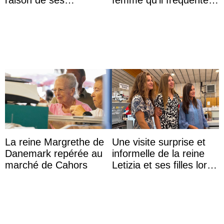
raison de ses
femme qu’il fréquente à
agissements
des passants médusés
inappropriés
dans la rue
La reine Margrethe de
Une visite surprise et
Danemark repérée au
informelle de la reine
marché de Cahors
Letizia et ses filles lors
de leurs vacances à
Majorque