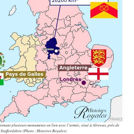
enant plusieurs monuments en lien avec l’armée, situé à Alrewas, près de
e Staffordshire (Photo : Histoires Royales)