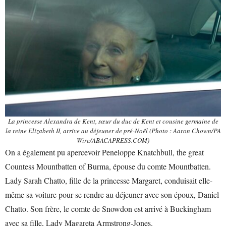
La princesse Alexandra de Kent, sœur du duc de Kent et cousine germaine de
la reine Elizabeth II, arrive au déjeuner de pré-Noël (Photo : Aaron Chown/PA
Wire/ABACAPRESS.COM)
On a également pu apercevoir Peneloppe Knatchbull, the great
Countess Mountbatten of Burma, épouse du comte Mountbatten.
Lady Sarah Chatto, fille de la princesse Margaret, conduisait elle-
même sa voiture pour se rendre au déjeuner avec son époux, Daniel
Chatto. Son frère, le comte de Snowdon est arrivé à Buckingham
avec sa fille, Lady Magareta Armstrong-Jones.