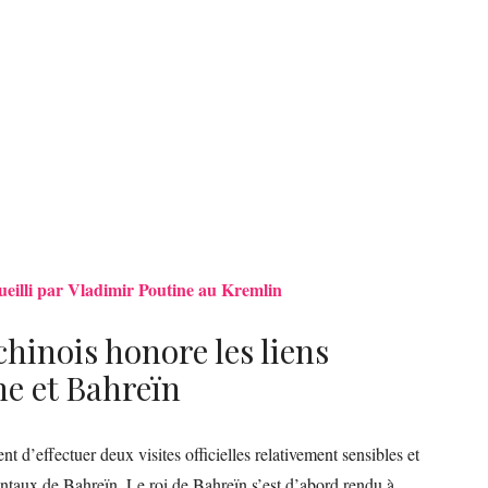
eilli par Vladimir Poutine au Kremlin
hinois honore les liens
ne et Bahreïn
t d’effectuer deux visites officielles relativement sensibles et
dentaux de Bahreïn. Le roi de Bahreïn s’est d’abord rendu à