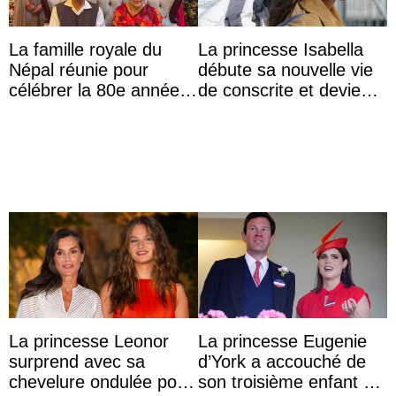
La famille royale du
La princesse Isabella
Népal réunie pour
débute sa nouvelle vie
célébrer la 80e année
de conscrite et devient
du roi Gyanendra
la première princesse
danoise à accom ...
La princesse Leonor
La princesse Eugenie
surprend avec sa
d’York a accouché de
chevelure ondulée pour
son troisième enfant et