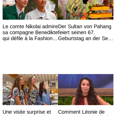
Le comte Nikolai admire
Der Sultan von Pahang
sa compagne Benedikte
feiert seinen 67.
qui défile à la Fashion
Geburtstag an der Seite
Week de Copenhague
von Königin Azizah, die
das Staatsdiadem trägt
Une visite surprise et
Comment Léonie de