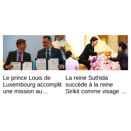
Colombie
Le prince Louis de
La reine Suthida
Luxembourg accomplit
succède à la reine
une mission au
Sirikit comme visage de
Mexique pour réduire
la Journée des femmes
les inégalités d’apprent
thaïlandaises
...