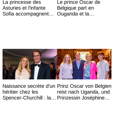
La princesse des
Le prince Oscar de
Asturies et l’infante
Belgique part en
Sofia accompagnent
Ouganda et la
leurs parents et la reine
princesse Joséphine
Sofia à la récep ...
veut devenir avocate
Naissance secrète d’un
Prinz Oscar von Belgien
héritier chez les
reist nach Uganda, und
Spencer-Churchill : la
Prinzessin Joséphine
marquise de Blandford
möchte Anwältin
a accouché du ...
werden