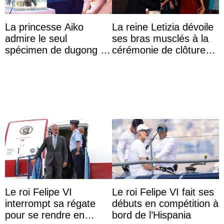
La princesse Aiko
La reine Letizia dévoile
admire le seul
ses bras musclés à la
spécimen de dugong en
cérémonie de clôture
captivité au Japon à
du festival du film de
l’aquarium de Toba
Majorque
Le roi Felipe VI
Le roi Felipe VI fait ses
interrompt sa régate
débuts en compétition à
pour se rendre en
bord de l’Hispania