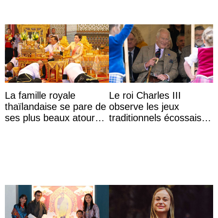
La famille royale
Le roi Charles III
thaïlandaise se pare de
observe les jeux
ses plus beaux atours
traditionnels écossais
pour célébrer les 74
en buvant un scotch
ans du roi Rama X