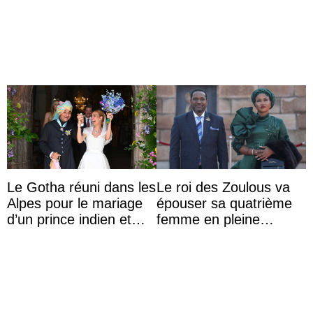
accompagner sa famille
partage une première
à une réception à
photo
Majorque
Le Gotha réuni dans les
Le roi des Zoulous va
Alpes pour le mariage
épouser sa quatrième
d’un prince indien et
femme en pleine
d’une comtesse
polémique conjugale
descendante ...