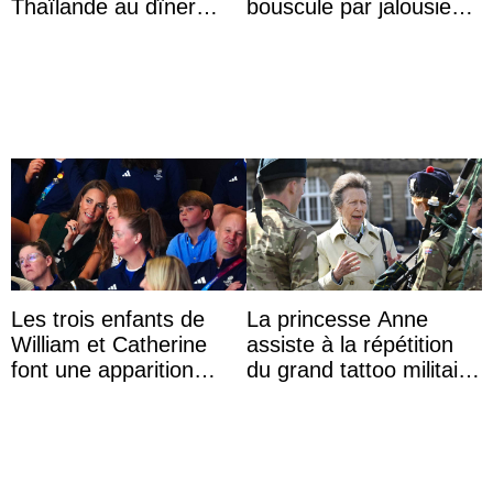
Thaïlande au dîner
bouscule par jalousie
d’État d’Emmanuel
envers la reine Azizah
Macron en l’h ...
Aminah
Les trois enfants de
La princesse Anne
William et Catherine
assiste à la répétition
font une apparition
du grand tattoo militaire
surprise aux
d’Édimbourg
Commonwealth Games