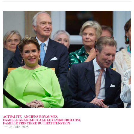
ACTUALITÉ
,
ANCIENS ROYAUMES
,
FAMILLE GRAND-DUCALE LUXEMBOURGEOISE
,
FAMILLE PRINCIÈRE DU LIECHTENSTEIN
23 JUIN 2025