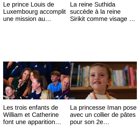
Le prince Louis de
La reine Suthida
Luxembourg accomplit
succède à la reine
une mission au
Sirikit comme visage de
Mexique pour réduire
la Journée des femmes
les inégalités d’apprent
thaïlandaises
...
Les trois enfants de
La princesse Iman pose
William et Catherine
avec un collier de pâtes
font une apparition
pour son 2e
surprise aux
anniversaire
Commonwealth Games