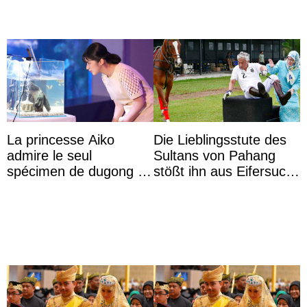
La princesse Aiko
Die Lieblingsstute des
admire le seul
Sultans von Pahang
spécimen de dugong en
stößt ihn aus Eifersucht
captivité au Japon à
auf Königin Azizah
l’aquarium de Toba
Aminah an