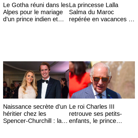
Le Gotha réuni dans les
La princesse Lalla
Alpes pour le mariage
Salma du Maroc
d’un prince indien et
repérée en vacances à
d’une comtesse
Capri avec les enfants
descendante ...
du roi Mohammed VI
Naissance secrète d’un
Le roi Charles III
héritier chez les
retrouve ses petits-
Spencer-Churchill : la
enfants, le prince
marquise de Blandford
Archie et la princesse
a accouché du ...
Lilibet, pour la première