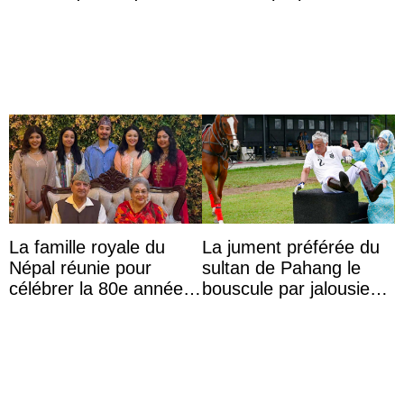
des passants médusés
d’une demeure
dans la rue
historique
La famille royale du
La jument préférée du
Népal réunie pour
sultan de Pahang le
célébrer la 80e année
bouscule par jalousie
du roi Gyanendra
envers la reine Azizah
Aminah