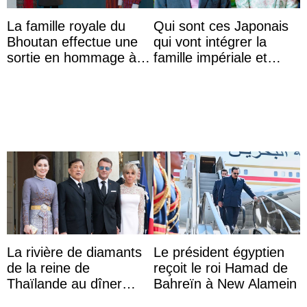
La famille royale du
Qui sont ces Japonais
Bhoutan effectue une
qui vont intégrer la
sortie en hommage à
famille impériale et
l’héritage de l’ancien
l’ordre de succession
Roi
au trône ?
La rivière de diamants
Le président égyptien
de la reine de
reçoit le roi Hamad de
Thaïlande au dîner
Bahreïn à New Alamein
d’État d’Emmanuel