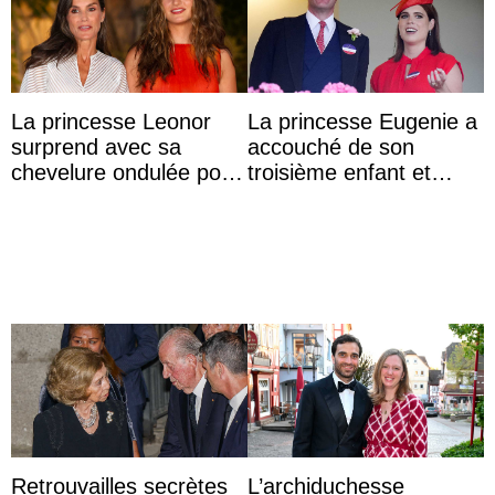
La princesse Leonor
La princesse Eugenie a
surprend avec sa
accouché de son
chevelure ondulée pour
troisième enfant et
accompagner sa famille
partage une première
à une réception à
photo
Majorque
Retrouvailles secrètes
L’archiduchesse