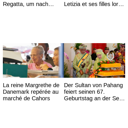
Regatta, um nach
Letizia et ses filles lors
Kolumbien zu reisen
de leurs vacances à
Majorque
La reine Margrethe de
Der Sultan von Pahang
Danemark repérée au
feiert seinen 67.
marché de Cahors
Geburtstag an der Seite
von Königin Azizah, die
das Staatsdiadem trägt