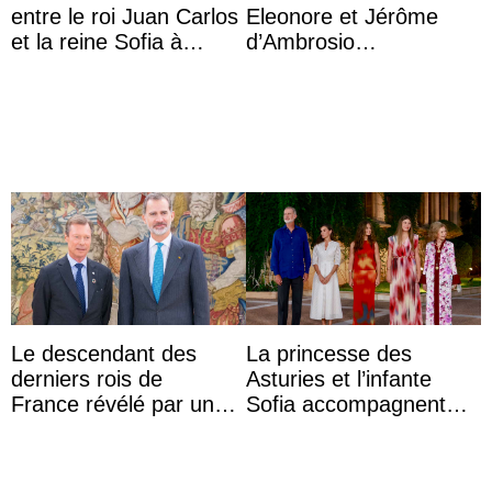
entre le roi Juan Carlos
Eleonore et Jérôme
et la reine Sofia à
d’Ambrosio
Majorque le temps d’un
agrandissent la famille
dîner ave ...
impériale d’Autriche
Le descendant des
La princesse des
derniers rois de
Asturies et l’infante
France révélé par un
Sofia accompagnent
test ADN : découverte
leurs parents et la reine
d’une nouvelle branche
Sofia à la récep ...
...