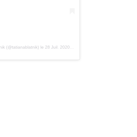
nik (@tatianablatnik)
le
28 Juil. 2020 à 9 :15 PDT