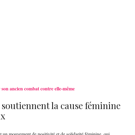
r son ancien combat contre elle-même
 soutiennent la cause féminine
ux
 mouvement de positivité et de solidarité féminine, qui