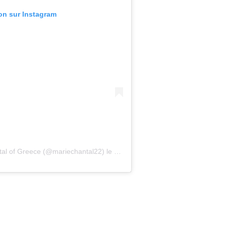
ion sur Instagram
tal of Greece (@mariechantal22)
le
26 Juil. 2020 à 4 :18 PDT