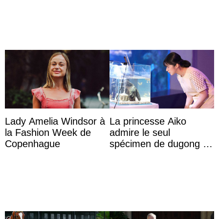
ans du roi Rama X
Lady Amelia Windsor à
La princesse Aiko
la Fashion Week de
admire le seul
Copenhague
spécimen de dugong en
captivité au Japon à
l’aquarium de Toba