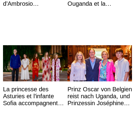
d’Ambrosio
Ouganda et la
agrandissent la famille
princesse Joséphine
impériale d’Autriche
veut devenir avocate
La princesse des
Prinz Oscar von Belgien
Asturies et l’infante
reist nach Uganda, und
Sofia accompagnent
Prinzessin Joséphine
leurs parents et la reine
möchte Anwältin
Sofia à la récep ...
werden