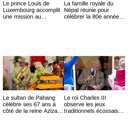
Le prince Louis de
La famille royale du
Luxembourg accomplit
Népal réunie pour
une mission au
célébrer la 80e année
Mexique pour réduire
du roi Gyanendra
les inégalités d’apprent
...
Le sultan de Pahang
Le roi Charles III
célèbre ses 67 ans à
observe les jeux
côté de la reine Azizah
traditionnels écossais
qui porte le diadème
en buvant un scotch
d’État