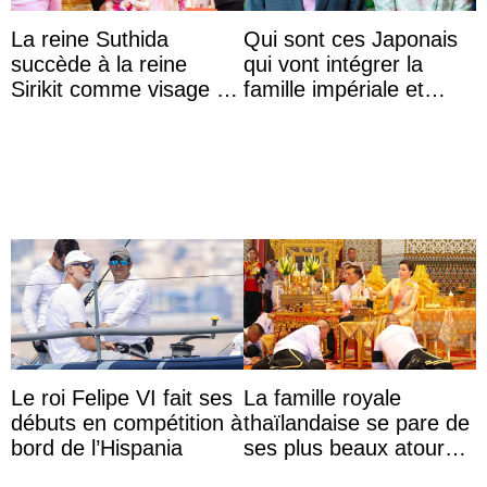
La reine Suthida
Qui sont ces Japonais
succède à la reine
qui vont intégrer la
Sirikit comme visage de
famille impériale et
la Journée des femmes
l’ordre de succession
thaïlandaises
au trône ?
Le roi Felipe VI fait ses
La famille royale
débuts en compétition à
thaïlandaise se pare de
bord de l’Hispania
ses plus beaux atours
pour célébrer les 74