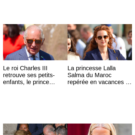
Majorque
Le roi Charles III
La princesse Lalla
retrouve ses petits-
Salma du Maroc
enfants, le prince
repérée en vacances à
Archie et la princesse
Capri avec les enfants
Lilibet, pour la première
du roi Mohammed VI
...