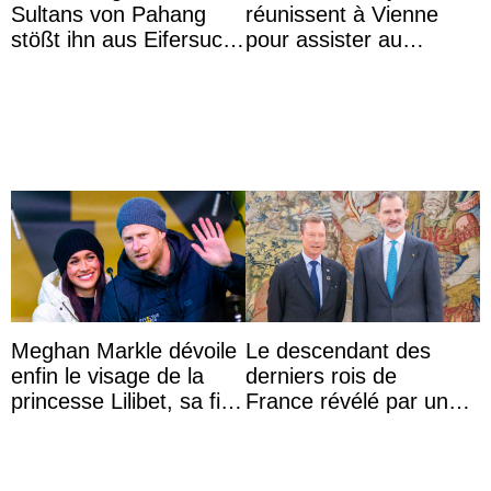
Sultans von Pahang
réunissent à Vienne
stößt ihn aus Eifersucht
pour assister au
auf Königin Azizah
mariage de
Aminah an
l’archiduchesse Isabel
Meghan Markle dévoile
Le descendant des
enfin le visage de la
derniers rois de
princesse Lilibet, sa fille
France révélé par un
de 4 ans et demi
test ADN : découverte
d’une nouvelle branche
...