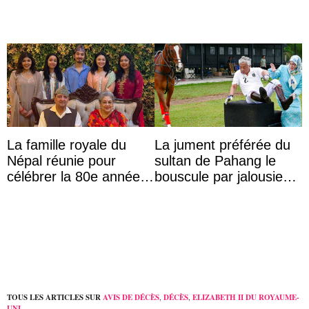
La famille royale du
La jument préférée du
Népal réunie pour
sultan de Pahang le
célébrer la 80e année
bouscule par jalousie
du roi Gyanendra
envers la reine Azizah
Aminah
TOUS LES ARTICLES SUR
AVIS DE DÉCÈS
,
DÉCÈS
,
ELIZABETH II DU ROYAUME-
UNI