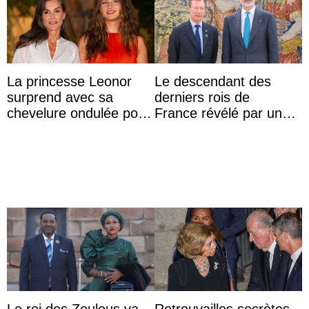
La princesse Leonor
Le descendant des
surprend avec sa
derniers rois de
chevelure ondulée pour
France révélé par un
accompagner sa famille
test ADN : découverte
à une réception à
d’une nouvelle branche
Majorque
...
Le roi des Zoulous va
Retrouvailles secrètes