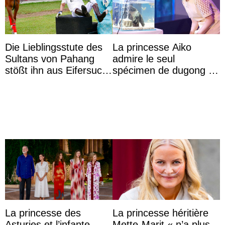
Die Lieblingsstute des
La princesse Aiko
Sultans von Pahang
admire le seul
stößt ihn aus Eifersucht
spécimen de dugong en
auf Königin Azizah
captivité au Japon à
Aminah an
l’aquarium de Toba
La princesse des
La princesse héritière
Asturies et l’infante
Mette-Marit « n’a plus