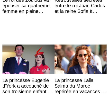
épouser sa quatrième
entre le roi Juan Carlos
femme en pleine
et la reine Sofia à
polémique conjugale
Majorque le temps d’un
dîner ave ...
La princesse Eugenie
La princesse Lalla
d’York a accouché de
Salma du Maroc
son troisième enfant et
repérée en vacances à
partage une première
Capri avec les enfants
photo
du roi Mohammed VI