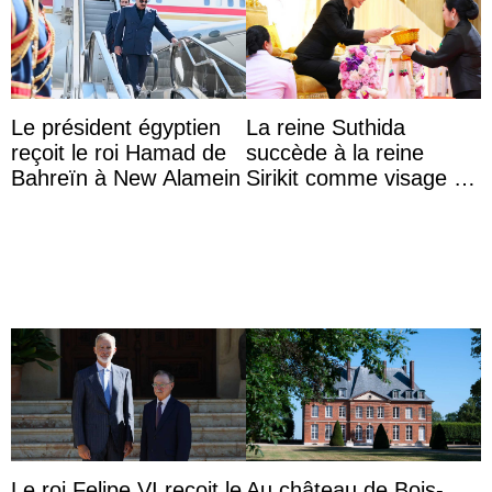
Le président égyptien
La reine Suthida
reçoit le roi Hamad de
succède à la reine
Bahreïn à New Alamein
Sirikit comme visage de
la Journée des femmes
thaïlandaises
Le roi Felipe VI reçoit le
Au château de Bois-