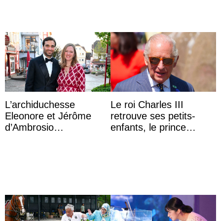
L’archiduchesse
Le roi Charles III
Eleonore et Jérôme
retrouve ses petits-
d’Ambrosio
enfants, le prince
agrandissent la famille
Archie et la princesse
impériale d’Autriche
Lilibet, pour la première
...