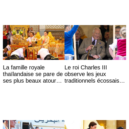
La famille royale
Le roi Charles III
thaïlandaise se pare de
observe les jeux
ses plus beaux atours
traditionnels écossais
pour célébrer les 74
en buvant un scotch
ans du roi Rama X