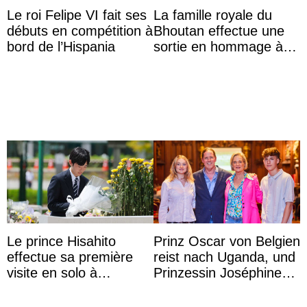
Le roi Felipe VI fait ses
La famille royale du
débuts en compétition à
Bhoutan effectue une
bord de l’Hispania
sortie en hommage à
l’héritage de l’ancien
Roi
Le prince Hisahito
Prinz Oscar von Belgien
effectue sa première
reist nach Uganda, und
visite en solo à
Prinzessin Joséphine
Hiroshima
möchte Anwältin
werden