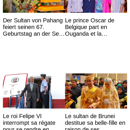
Der Sultan von Pahang
Le prince Oscar de
feiert seinen 67.
Belgique part en
Geburtstag an der Seite
Ouganda et la
von Königin Azizah, die
princesse Joséphine
das Staatsdiadem trägt
veut devenir avocate
Le roi Felipe VI
Le sultan de Brunei
interrompt sa régate
destitue sa belle-fille en
pour se rendre en
raison de ses