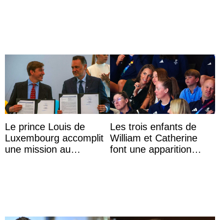
au trône ?
Le prince Louis de
Les trois enfants de
Luxembourg accomplit
William et Catherine
une mission au
font une apparition
Mexique pour réduire
surprise aux
les inégalités d’apprent
Commonwealth Games
...