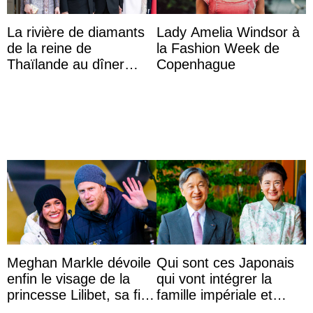
La rivière de diamants
Lady Amelia Windsor à
de la reine de
la Fashion Week de
Thaïlande au dîner
Copenhague
d’État d’Emmanuel
Macron en l’h ...
Meghan Markle dévoile
Qui sont ces Japonais
enfin le visage de la
qui vont intégrer la
princesse Lilibet, sa fille
famille impériale et
de 4 ans et demi
l’ordre de succession