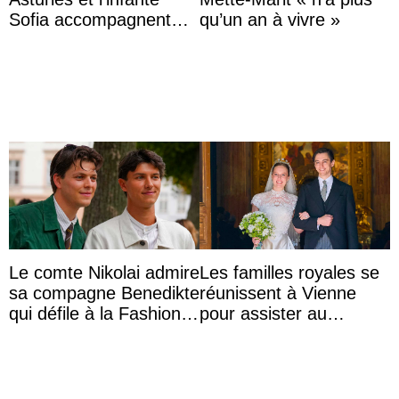
Sofia accompagnent
qu’un an à vivre »
leurs parents et la reine
Sofia à la récep ...
Le comte Nikolai admire
Les familles royales se
sa compagne Benedikte
réunissent à Vienne
qui défile à la Fashion
pour assister au
Week de Copenhague
mariage de
l’archiduchesse Isabel