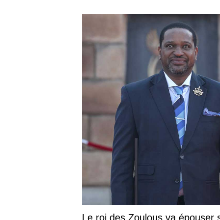
Le roi des Zoulous va épouser