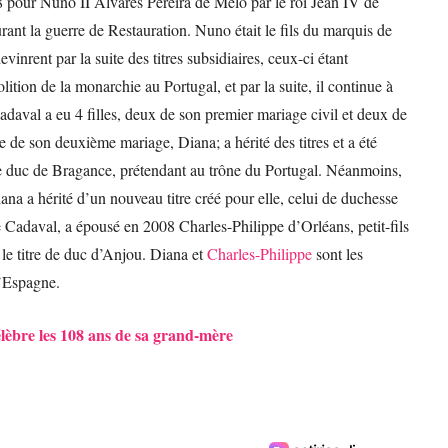
8 pour Nuno II Álvares Pereira de Melo par le roi Jean IV de
rant la guerre de Restauration. Nuno était le fils du marquis de
inrent par la suite des titres subsidiaires, ceux-ci étant
bolition de la monarchie au Portugal, et par la suite, il continue à
adaval a eu 4 filles, deux de son premier mariage civil et deux de
e de son deuxième mariage, Diana; a hérité des titres et a été
 duc de Bragance, prétendant au trône du Portugal. Néanmoins,
na a hérité d’un nouveau titre créé pour elle, celui de duchesse
adaval, a épousé en 2008 Charles-Philippe d’Orléans, petit-fils
 le titre de duc d’Anjou. Diana et
Charles-Philippe
sont les
d’Espagne.
lèbre les 108 ans de sa grand-mère