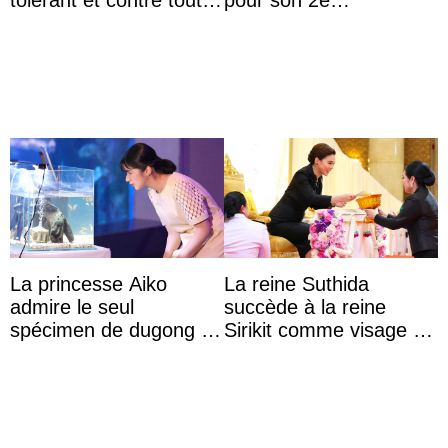
tolérant et contre toute
pour son 2e
forme d’exclusion
anniversaire
La princesse Aiko
La reine Suthida
admire le seul
succède à la reine
spécimen de dugong en
Sirikit comme visage de
captivité au Japon à
la Journée des femmes
l’aquarium de Toba
thaïlandaises