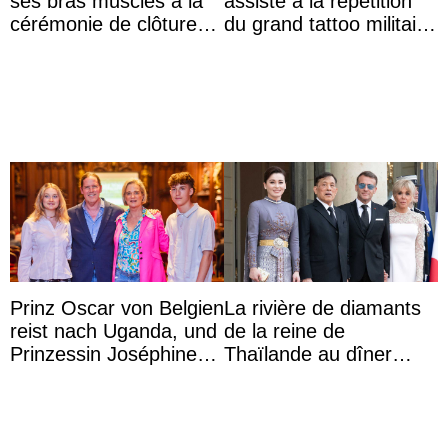
ses bras musclés à la
assiste à la répétition
cérémonie de clôture
du grand tattoo militaire
du festival du film de
d’Édimbourg
Majorque
Prinz Oscar von Belgien
La rivière de diamants
reist nach Uganda, und
de la reine de
Prinzessin Joséphine
Thaïlande au dîner
möchte Anwältin
d’État d’Emmanuel
werden
Macron en l’h ...