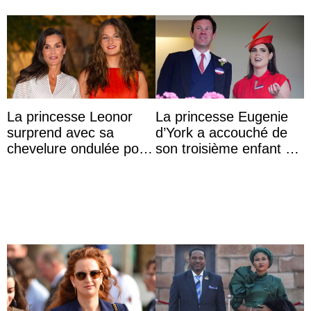
La princesse Leonor
La princesse Eugenie
surprend avec sa
d’York a accouché de
chevelure ondulée pour
son troisième enfant et
accompagner sa famille
partage une première
à une réception à
photo
Majorque