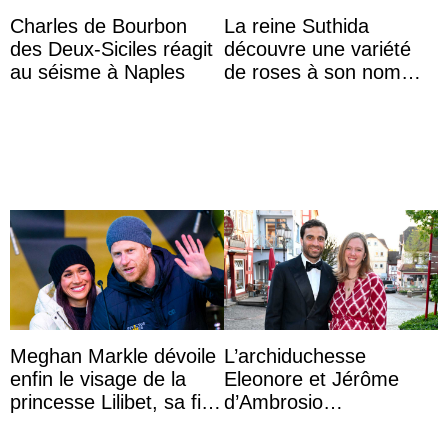
Charles de Bourbon
La reine Suthida
des Deux-Siciles réagit
découvre une variété
au séisme à Naples
de roses à son nom
lors d’une sortie avec le
roi de Thaïlande
Meghan Markle dévoile
L’archiduchesse
enfin le visage de la
Eleonore et Jérôme
princesse Lilibet, sa fille
d’Ambrosio
de 4 ans et demi
agrandissent la famille