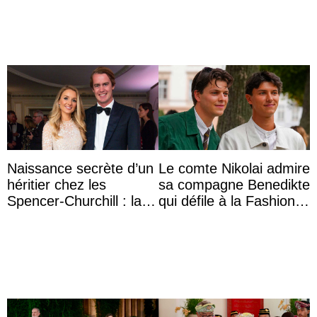
impériale d’Autriche
Naissance secrète d’un
Le comte Nikolai admire
héritier chez les
sa compagne Benedikte
Spencer-Churchill : la
qui défile à la Fashion
marquise de Blandford
Week de Copenhague
a accouché du ...