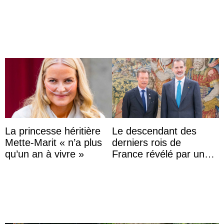
Archie et la princesse
mariage de
Lilibet, pour la première
l’archiduchesse Isabel
...
La princesse héritière
Le descendant des
Mette-Marit « n’a plus
derniers rois de
qu’un an à vivre »
France révélé par un
test ADN : découverte
d’une nouvelle branche
...