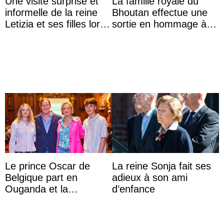
Une visite surprise et
La famille royale du
informelle de la reine
Bhoutan effectue une
Letizia et ses filles lors
sortie en hommage à
de leurs vacances à
l’héritage de l’ancien
Majorque
Roi
Le prince Oscar de
La reine Sonja fait ses
Belgique part en
adieux à son ami
Ouganda et la
d’enfance
princesse Joséphine
veut devenir avocate