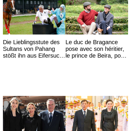
Die Lieblingsstute des
Le duc de Bragance
Sultans von Pahang
pose avec son héritier,
stößt ihn aus Eifersucht
le prince de Beira, pour
auf Königin Azizah
ses 30 ans
Aminah an