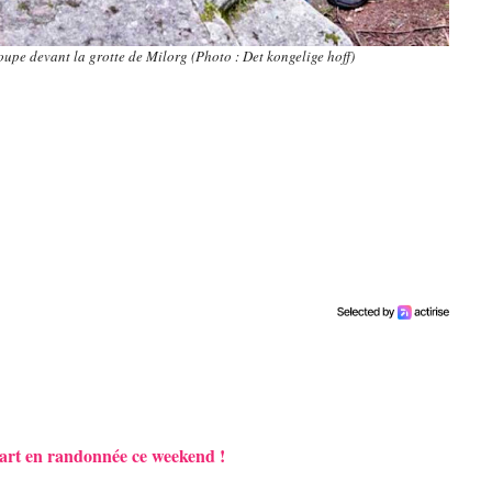
oupe devant la grotte de Milorg (Photo : Det kongelige hoff)
 part en randonnée ce weekend !