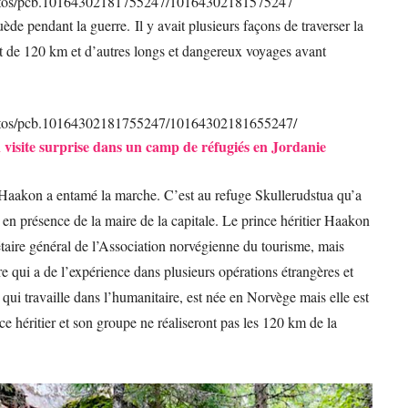
otos/pcb.10164302181755247/10164302181575247
de pendant la guerre. Il y avait plusieurs façons de traverser la
jet de 120 km et d’autres longs et dangereux voyages avant
otos/pcb.10164302181755247/10164302181655247/
n visite surprise dans un camp de réfugiés en Jordanie
r Haakon a entamé la marche. C’est au refuge Skullerudstua qu’a
n présence de la maire de la capitale. Le prince héritier Haakon
aire général de l’Association norvégienne du tourisme, mais
 qui a de l’expérience dans plusieurs opérations étrangères et
qui travaille dans l’humanitaire, est née en Norvège mais elle est
nce héritier et son groupe ne réaliseront pas les 120 km de la