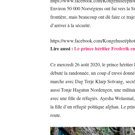
https://www.facebook.com/Kongehuset/ph
Environ 50 000 Norvégiens ont fui vers la Suè
frontière, mais beaucoup ont dû faire ce tra
d’arriver à la sécurité.
https://www.facebook.com/Kongehuset/ph
Lire aussi :
Le prince héritier Frederik e
Ce mercredi 26 août 2020, le prince héritie
débuté la randonnée, un coup d’envoi donné e
marche avec Dag Terje Klarp Solvang, secrét
aussi Tonje Hagatun Nordengen, une militaire
avec une fille de réfugiés. Ayesha Wolasmal, 
la fille d’un réfugié politique afghan. Le pri
route.