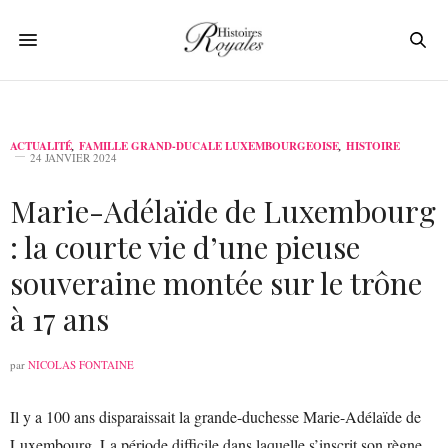
ACTUALITÉ
,
FAMILLE GRAND-DUCALE LUXEMBOURGEOISE
,
HISTOIRE
24 JANVIER 2024
Marie-Adélaïde de Luxembourg
: la courte vie d’une pieuse
souveraine montée sur le trône
à 17 ans
par
NICOLAS FONTAINE
Il y a 100 ans disparaissait la grande-duchesse Marie-Adélaïde de
Luxembourg. La période difficile dans laquelle s’inscrit son règne