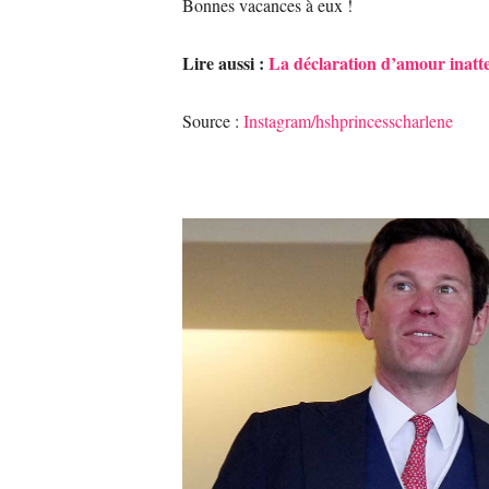
Bonnes vacances à eux !
Lire aussi :
La déclaration d’amour inat
Source :
Instagram/hshprincesscharlene