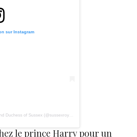
ion sur Instagram
Une publication partagée par The Duke and Duchess of Sussex (@sussexroyal)
le
9 Oct. 2019 à 11 :57 PDT
chez le prince Harry pour un