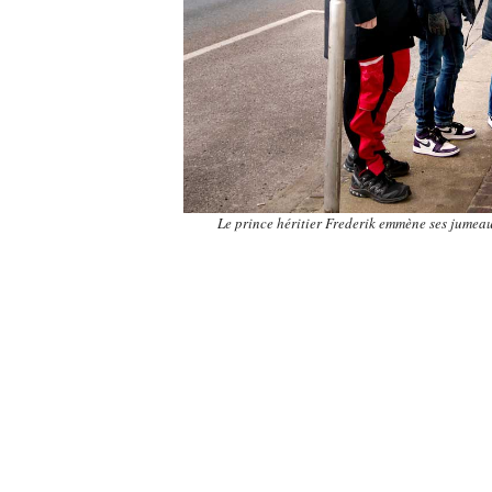
Le prince héritier Frederik emmène ses jumea