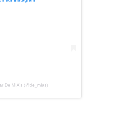
ion sur Instagram
par De MIA's (@de_mias)