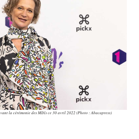
vant la cérémonie des MIA’s ce 30 avril 2022 (Photo : Abacapress)