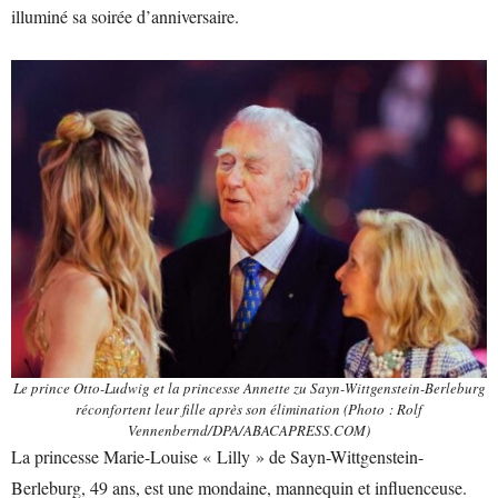
illuminé sa soirée d’anniversaire.
Le prince Otto-Ludwig et la princesse Annette zu Sayn-Wittgenstein-Berleburg
réconfortent leur fille après son élimination (Photo : Rolf
Vennenbernd/DPA/ABACAPRESS.COM)
La princesse Marie-Louise « Lilly » de Sayn-Wittgenstein-
Berleburg, 49 ans, est une mondaine, mannequin et influenceuse.