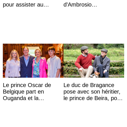
pour assister au
d’Ambrosio
mariage de
agrandissent la famille
l’archiduchesse Isabel
impériale d’Autriche
Le prince Oscar de
Le duc de Bragance
Belgique part en
pose avec son héritier,
Ouganda et la
le prince de Beira, pour
princesse Joséphine
ses 30 ans
veut devenir avocate