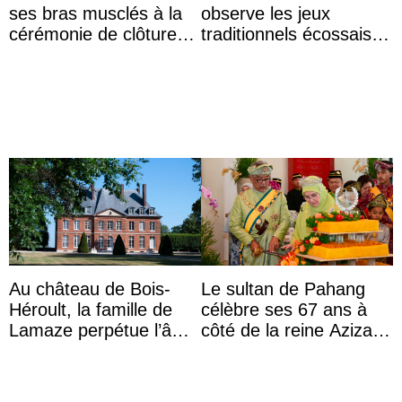
ses bras musclés à la
observe les jeux
cérémonie de clôture
traditionnels écossais
du festival du film de
en buvant un scotch
Majorque
Au château de Bois-
Le sultan de Pahang
Héroult, la famille de
célèbre ses 67 ans à
Lamaze perpétue l’âme
côté de la reine Azizah
d’une demeure
qui porte le diadème
historique
d’État