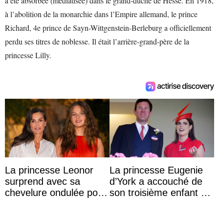
a été absorbée (médiatisée) dans le grand-duché de Hesse. En 1918,
à l’abolition de la monarchie dans l’Empire allemand, le prince
Richard, 4e prince de Sayn-Wittgenstein-Berleburg a officiellement
perdu ses titres de noblesse. Il était l’arrière-grand-père de la
princesse Lilly.
La princesse Leonor
La princesse Eugenie
surprend avec sa
d’York a accouché de
chevelure ondulée pour
son troisième enfant et
accompagner sa famille
partage une première
à une réception à
photo