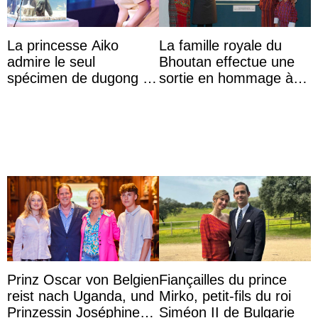
La princesse Aiko
La famille royale du
admire le seul
Bhoutan effectue une
spécimen de dugong en
sortie en hommage à
captivité au Japon à
l’héritage de l’ancien
l’aquarium de Toba
Roi
Prinz Oscar von Belgien
Fiançailles du prince
reist nach Uganda, und
Mirko, petit-fils du roi
Prinzessin Joséphine
Siméon II de Bulgarie