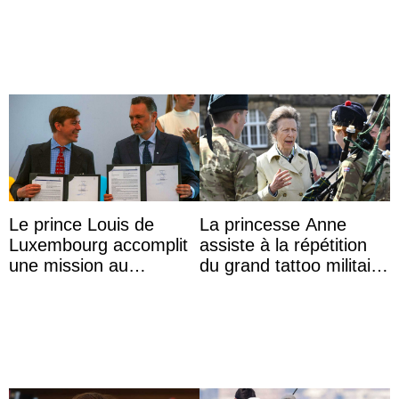
Macron en l’h ...
Le prince Louis de
La princesse Anne
Luxembourg accomplit
assiste à la répétition
une mission au
du grand tattoo militaire
Mexique pour réduire
d’Édimbourg
les inégalités d’apprent
...