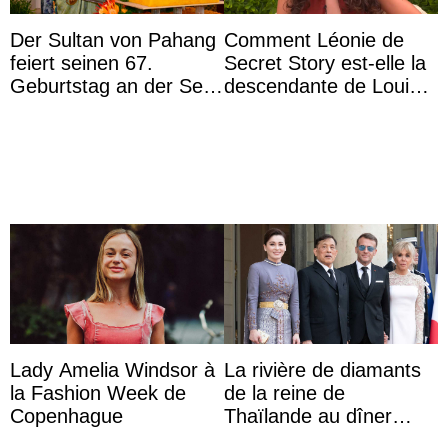
Der Sultan von Pahang
Comment Léonie de
feiert seinen 67.
Secret Story est-elle la
Geburtstag an der Seite
descendante de Louis
von Königin Azizah, die
XV ?
das Staatsdiadem trägt
Lady Amelia Windsor à
La rivière de diamants
la Fashion Week de
de la reine de
Copenhague
Thaïlande au dîner
d’État d’Emmanuel