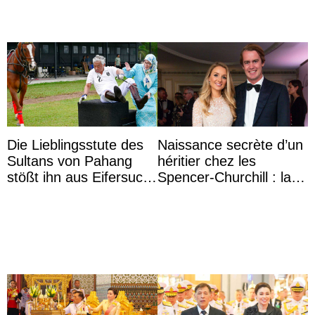
Die Lieblingsstute des
Naissance secrète d’un
Sultans von Pahang
héritier chez les
stößt ihn aus Eifersucht
Spencer-Churchill : la
auf Königin Azizah
marquise de Blandford
Aminah an
a accouché du ...