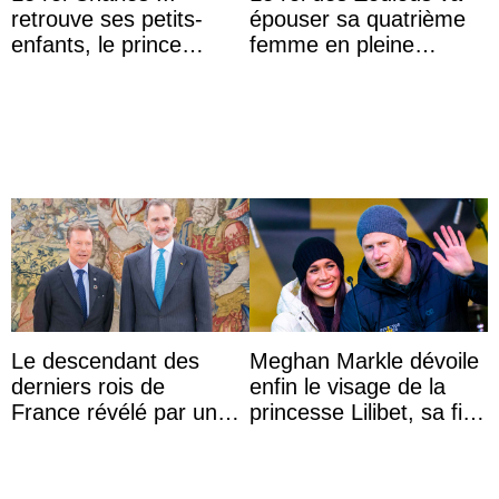
retrouve ses petits-
épouser sa quatrième
enfants, le prince
femme en pleine
Archie et la princesse
polémique conjugale
Lilibet, pour la première
...
Le descendant des
Meghan Markle dévoile
derniers rois de
enfin le visage de la
France révélé par un
princesse Lilibet, sa fille
test ADN : découverte
de 4 ans et demi
d’une nouvelle branche
...