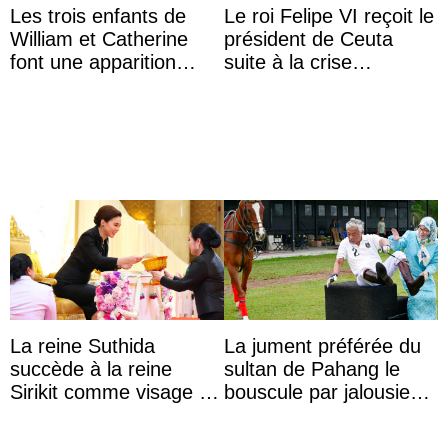
Les trois enfants de
Le roi Felipe VI reçoit le
William et Catherine
président de Ceuta
font une apparition
suite à la crise
surprise aux
migratoire
Commonwealth Games
La reine Suthida
La jument préférée du
succède à la reine
sultan de Pahang le
Sirikit comme visage de
bouscule par jalousie
la Journée des femmes
envers la reine Azizah
thaïlandaises
Aminah