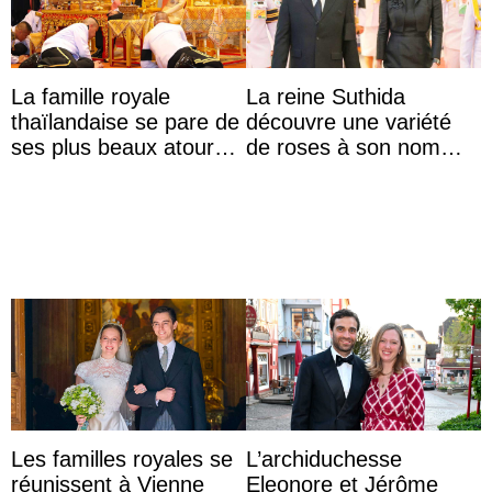
La famille royale
La reine Suthida
thaïlandaise se pare de
découvre une variété
ses plus beaux atours
de roses à son nom
pour célébrer les 74
lors d’une sortie avec le
ans du roi Rama X
roi de Thaïlande
Les familles royales se
L’archiduchesse
réunissent à Vienne
Eleonore et Jérôme