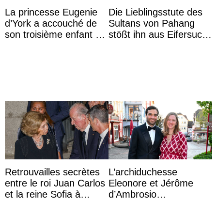
La princesse Eugenie
Die Lieblingsstute des
d’York a accouché de
Sultans von Pahang
son troisième enfant et
stößt ihn aus Eifersucht
partage une première
auf Königin Azizah
photo
Aminah an
Retrouvailles secrètes
L’archiduchesse
entre le roi Juan Carlos
Eleonore et Jérôme
et la reine Sofia à
d’Ambrosio
Majorque le temps d’un
agrandissent la famille
dîner ave ...
impériale d’Autriche