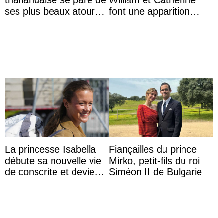
thaïlandaise se pare de
William et Catherine
ses plus beaux atours
font une apparition
pour célébrer les 74
surprise aux
ans du roi Rama X
Commonwealth Games
La princesse Isabella
Fiançailles du prince
débute sa nouvelle vie
Mirko, petit-fils du roi
de conscrite et devient
Siméon II de Bulgarie
la première princesse
danoise à accom ...