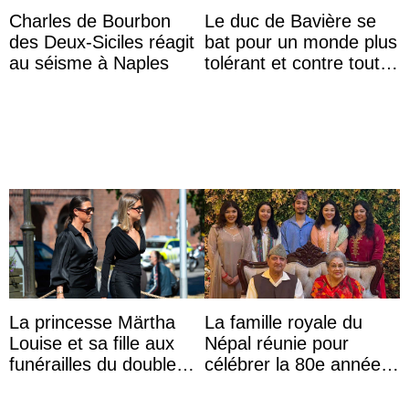
Charles de Bourbon
Le duc de Bavière se
des Deux-Siciles réagit
bat pour un monde plus
au séisme à Naples
tolérant et contre toute
forme d’exclusion
La princesse Märtha
La famille royale du
Louise et sa fille aux
Népal réunie pour
funérailles du double
célébrer la 80e année
champion olympique
du roi Gyanendra
Olaf Tufte