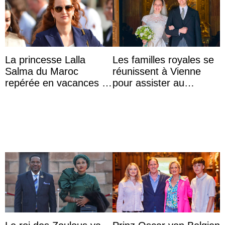
La princesse Lalla
Les familles royales se
Salma du Maroc
réunissent à Vienne
repérée en vacances à
pour assister au
Capri avec les enfants
mariage de
du roi Mohammed VI
l’archiduchesse Isabel