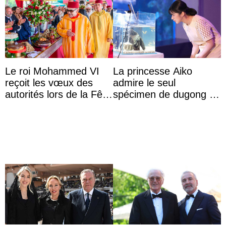
Le roi Mohammed VI
La princesse Aiko
reçoit les vœux des
admire le seul
autorités lors de la Fête
spécimen de dugong en
du Trône
captivité au Japon à
l’aquarium de Toba