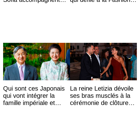
leurs parents et la reine
Week de Copenhague
Sofia à la récep ...
Qui sont ces Japonais
La reine Letizia dévoile
qui vont intégrer la
ses bras musclés à la
famille impériale et
cérémonie de clôture
l’ordre de succession
du festival du film de
au trône ?
Majorque