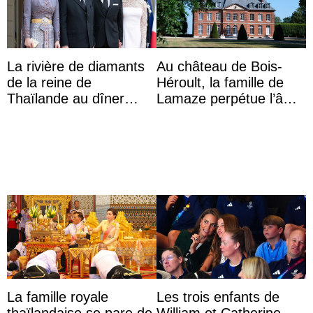
La rivière de diamants
Au château de Bois-
de la reine de
Héroult, la famille de
Thaïlande au dîner
Lamaze perpétue l’âme
d’État d’Emmanuel
d’une demeure
Macron en l’h ...
historique
La famille royale
Les trois enfants de