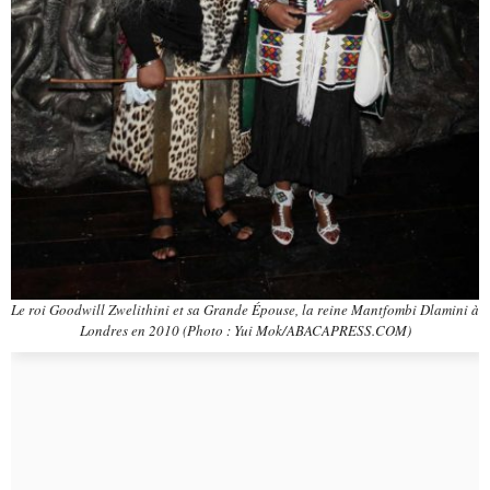
Le roi Goodwill Zwelithini et sa Grande Épouse, la reine Mantfombi Dlamini à
Londres en 2010 (Photo : Yui Mok/ABACAPRESS.COM)