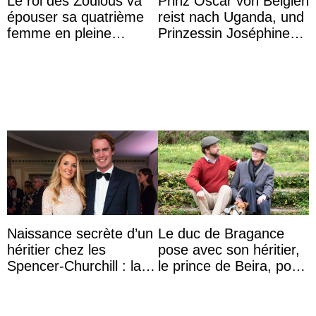
Le roi des Zoulous va
Prinz Oscar von Belgien
épouser sa quatrième
reist nach Uganda, und
femme en pleine
Prinzessin Joséphine
polémique conjugale
möchte Anwältin
werden
Naissance secrète d’un
Le duc de Bragance
héritier chez les
pose avec son héritier,
Spencer-Churchill : la
le prince de Beira, pour
marquise de Blandford
ses 30 ans
a accouché du ...