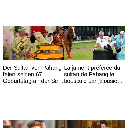
Der Sultan von Pahang
La jument préférée du
feiert seinen 67.
sultan de Pahang le
Geburtstag an der Seite
bouscule par jalousie
von Königin Azizah, die
envers la reine Azizah
das Staatsdiadem trägt
Aminah