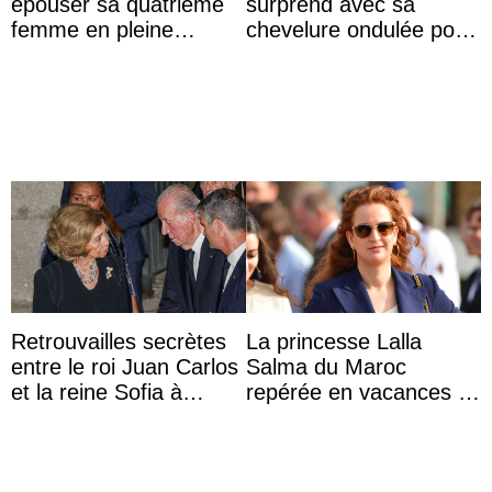
épouser sa quatrième
surprend avec sa
femme en pleine
chevelure ondulée pour
polémique conjugale
accompagner sa famille
à une réception à
Majorque
Retrouvailles secrètes
La princesse Lalla
entre le roi Juan Carlos
Salma du Maroc
et la reine Sofia à
repérée en vacances à
Majorque le temps d’un
Capri avec les enfants
dîner ave ...
du roi Mohammed VI