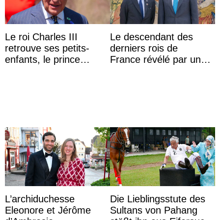
Le roi Charles III
Le descendant des
retrouve ses petits-
derniers rois de
enfants, le prince
France révélé par un
Archie et la princesse
test ADN : découverte
Lilibet, pour la première
d’une nouvelle branche
...
...
L’archiduchesse
Die Lieblingsstute des
Eleonore et Jérôme
Sultans von Pahang