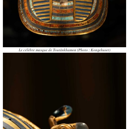
Le célèbre masque de Toutânkhamon (Photo : Kongehuset)