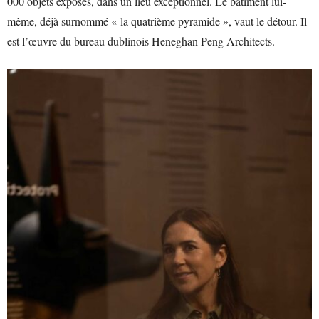
000 objets exposés, dans un lieu exceptionnel. Le bâtiment lui-
même, déjà surnommé « la quatrième pyramide », vaut le détour. Il
est l’œuvre du bureau dublinois Heneghan Peng Architects.