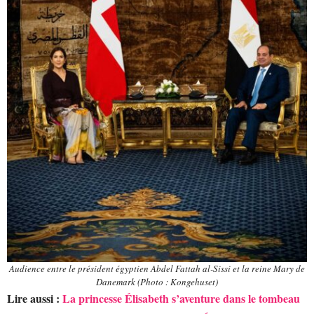
Audience entre le président égyptien Abdel Fattah al-Sissi et la reine Mary de
Danemark (Photo : Kongehuset)
Lire aussi :
La princesse Élisabeth s’aventure dans le tombeau