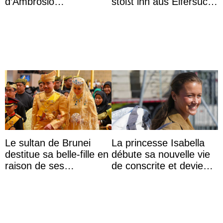
d’Ambrosio
stößt ihn aus Eifersucht
agrandissent la famille
auf Königin Azizah
impériale d’Autriche
Aminah an
Le sultan de Brunei
La princesse Isabella
destitue sa belle-fille en
débute sa nouvelle vie
raison de ses
de conscrite et devient
agissements
la première princesse
inappropriés
danoise à accom ...