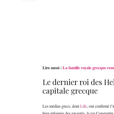
Lire aussi :
La famille royale grecque r
Le dernier roi des Hel
capitale grecque
Les médias grecs, dont
Lifo
, ont confirmé l’
bien informés des royautés, le roi Constantin