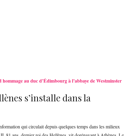
end hommage au duc d’Édimbourg à l’abbaye de Westminster
lènes s’installe dans la
information qui circulait depuis quelques temps dans les milieux
 II, 81 ans, dernier roi des Hellènes, vit dorénavant à Athènes. Le