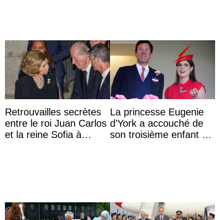
Majorque
Retrouvailles secrètes
La princesse Eugenie
entre le roi Juan Carlos
d’York a accouché de
et la reine Sofia à
son troisième enfant et
Majorque le temps d’un
partage une première
dîner ave ...
photo