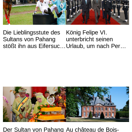
Die Lieblingsstute des
König Felipe VI.
Sultans von Pahang
unterbricht seinen
stößt ihn aus Eifersucht
Urlaub, um nach Peru
auf Königin Azizah
zu reisen
Aminah an
Der Sultan von Pahang
Au château de Bois-