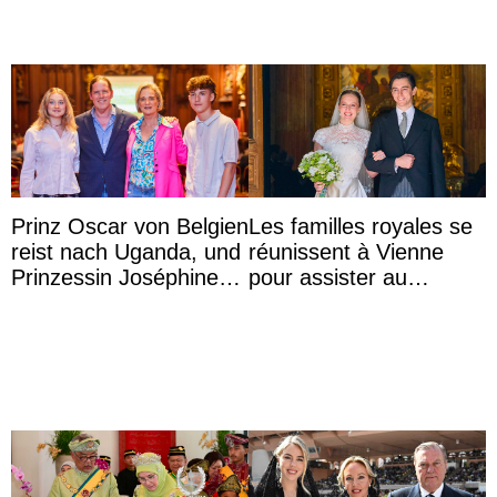
Prinz Oscar von Belgien
Les familles royales se
reist nach Uganda, und
réunissent à Vienne
Prinzessin Joséphine
pour assister au
möchte Anwältin
mariage de
werden
l’archiduchesse Isabel