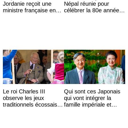
Jordanie reçoit une
Népal réunie pour
ministre française en
célébrer la 80e année
audience
du roi Gyanendra
Le roi Charles III
Qui sont ces Japonais
observe les jeux
qui vont intégrer la
traditionnels écossais
famille impériale et
en buvant un scotch
l’ordre de succession
au trône ?