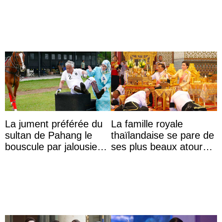
Commonwealth Games
Sofia à la récep ...
La jument préférée du
La famille royale
sultan de Pahang le
thaïlandaise se pare de
bouscule par jalousie
ses plus beaux atours
envers la reine Azizah
pour célébrer les 74
Aminah
ans du roi Rama X