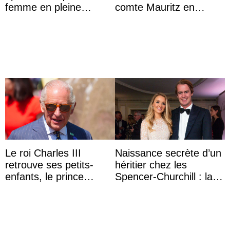
femme en pleine
comte Mauritz en
polémique conjugale
présence des archiducs
d’Autriche
Le roi Charles III
Naissance secrète d’un
retrouve ses petits-
héritier chez les
enfants, le prince
Spencer-Churchill : la
Archie et la princesse
marquise de Blandford
Lilibet, pour la première
a accouché du ...
...