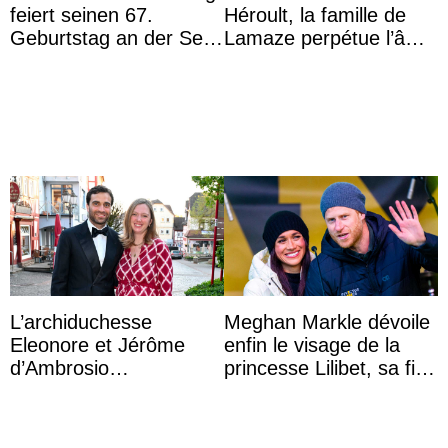
feiert seinen 67.
Héroult, la famille de
Geburtstag an der Seite
Lamaze perpétue l’âme
von Königin Azizah, die
d’une demeure
das Staatsdiadem trägt
historique
L’archiduchesse
Meghan Markle dévoile
Eleonore et Jérôme
enfin le visage de la
d’Ambrosio
princesse Lilibet, sa fille
agrandissent la famille
de 4 ans et demi
impériale d’Autriche