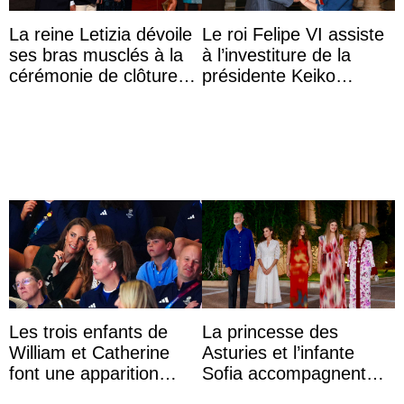
La reine Letizia dévoile
Le roi Felipe VI assiste
ses bras musclés à la
à l’investiture de la
cérémonie de clôture
présidente Keiko
du festival du film de
Fujimori au Pérou
Majorque
Les trois enfants de
La princesse des
William et Catherine
Asturies et l’infante
font une apparition
Sofia accompagnent
surprise aux
leurs parents et la reine