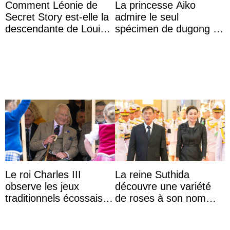
Comment Léonie de
La princesse Aiko
Secret Story est-elle la
admire le seul
descendante de Louis
spécimen de dugong en
XV ?
captivité au Japon à
l’aquarium de Toba
Le roi Charles III
La reine Suthida
observe les jeux
découvre une variété
traditionnels écossais
de roses à son nom
en buvant un scotch
lors d’une sortie avec le
roi de Thaïlande