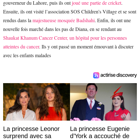
gouverneur du Lahore, puis ils ont
joué une partie de cricket
.
Ensuite, ils ont visité l’association SOS Children’s Village et se sont
rendus dans la
majestueuse mosquée Badshahi
. Enfin, ils ont une
nouvelle fois marché dans les pas de Diana, en se rendant au
Shaukat Khanum Cancer Center, un hôpital pour les personnes
atteintes du cancer
. Ils y ont passé un moment émouvant à discuter
avec les enfants malades
La princesse Leonor
La princesse Eugenie
surprend avec sa
d’York a accouché de