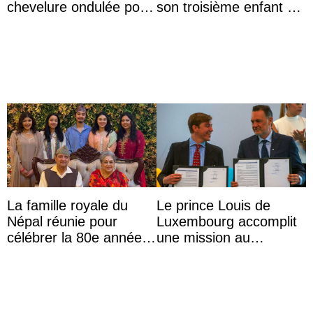
chevelure ondulée pour
son troisième enfant et
accompagner sa famille
partage une première
à une réception à
photo
Majorque
La famille royale du
Le prince Louis de
Népal réunie pour
Luxembourg accomplit
célébrer la 80e année
une mission au
du roi Gyanendra
Mexique pour réduire
les inégalités d’apprent
...