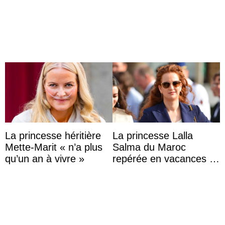
Archie et la princesse
polémique conjugale
Lilibet, pour la première
...
La princesse héritière
La princesse Lalla
Mette-Marit « n’a plus
Salma du Maroc
qu’un an à vivre »
repérée en vacances à
Capri avec les enfants
du roi Mohammed VI