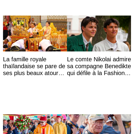
La famille royale
Le comte Nikolai admire
thaïlandaise se pare de
sa compagne Benedikte
ses plus beaux atours
qui défile à la Fashion
pour célébrer les 74
Week de Copenhague
ans du roi Rama X