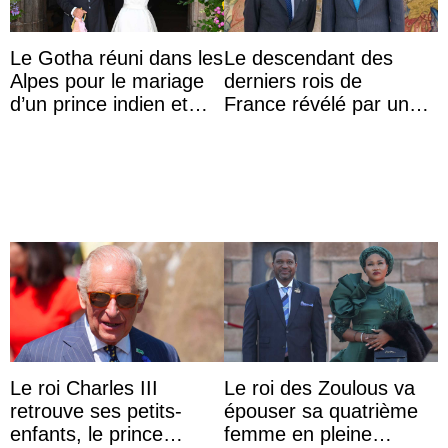
Le Gotha réuni dans les
Le descendant des
Alpes pour le mariage
derniers rois de
d’un prince indien et
France révélé par un
d’une comtesse
test ADN : découverte
descendante ...
d’une nouvelle branche
...
Le roi Charles III
Le roi des Zoulous va
retrouve ses petits-
épouser sa quatrième
enfants, le prince
femme en pleine