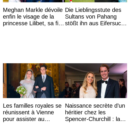
Meghan Markle dévoile
Die Lieblingsstute des
enfin le visage de la
Sultans von Pahang
princesse Lilibet, sa fille
stößt ihn aus Eifersucht
de 4 ans et demi
auf Königin Azizah
Aminah an
Les familles royales se
Naissance secrète d’un
réunissent à Vienne
héritier chez les
pour assister au
Spencer-Churchill : la
mariage de
marquise de Blandford