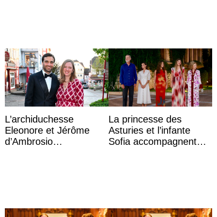
l’archiduchesse Isabel
a accouché du ...
L’archiduchesse
La princesse des
Eleonore et Jérôme
Asturies et l’infante
d’Ambrosio
Sofia accompagnent
agrandissent la famille
leurs parents et la reine
impériale d’Autriche
Sofia à la récep ...