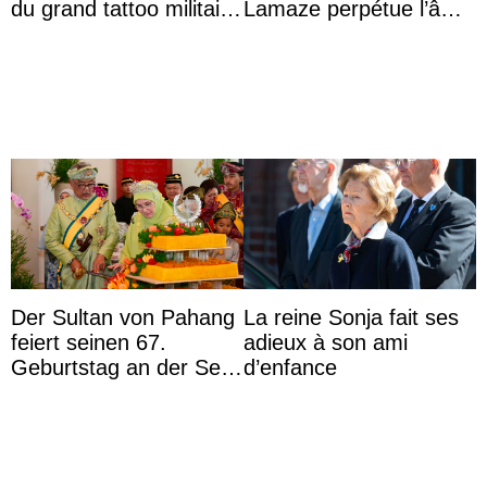
du grand tattoo militaire
Lamaze perpétue l’âme
d’Édimbourg
d’une demeure
historique
Der Sultan von Pahang
La reine Sonja fait ses
feiert seinen 67.
adieux à son ami
Geburtstag an der Seite
d’enfance
von Königin Azizah, die
das Staatsdiadem trägt