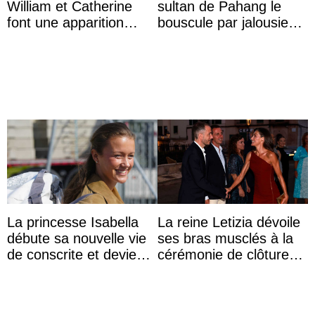
William et Catherine
sultan de Pahang le
font une apparition
bouscule par jalousie
surprise aux
envers la reine Azizah
Commonwealth Games
Aminah
La princesse Isabella
La reine Letizia dévoile
débute sa nouvelle vie
ses bras musclés à la
de conscrite et devient
cérémonie de clôture
la première princesse
du festival du film de
danoise à accom ...
Majorque