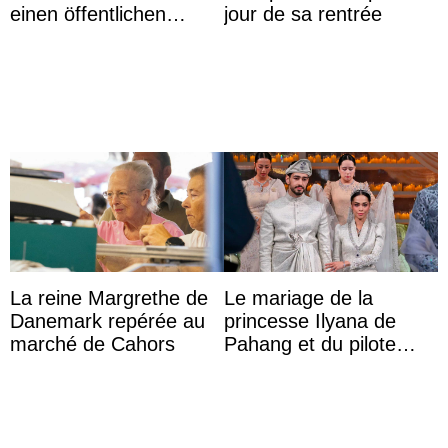
einen öffentlichen
jour de sa rentrée
Auftritt zu Ehren des
Vermächtnisses des
ehemal ...
La reine Margrethe de
Le mariage de la
Danemark repérée au
princesse Ilyana de
marché de Cahors
Pahang et du pilote
britannique Chris
Froggatt