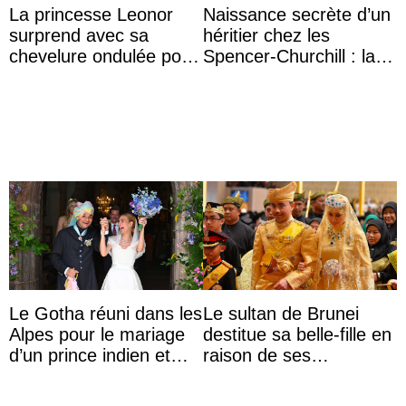
La princesse Leonor
Naissance secrète d’un
surprend avec sa
héritier chez les
chevelure ondulée pour
Spencer-Churchill : la
accompagner sa famille
marquise de Blandford
à une réception à
a accouché du ...
Majorque
Le Gotha réuni dans les
Le sultan de Brunei
Alpes pour le mariage
destitue sa belle-fille en
d’un prince indien et
raison de ses
d’une comtesse
agissements
descendante ...
inappropriés