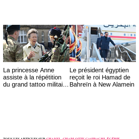
La princesse Anne
Le président égyptien
assiste à la répétition
reçoit le roi Hamad de
du grand tattoo militaire
Bahreïn à New Alamein
d’Édimbourg
TOUS LES ARTICLES SUR
CHANEL
,
CHARLOTTE CASIRAGHI
,
ÉGÉRIE
,