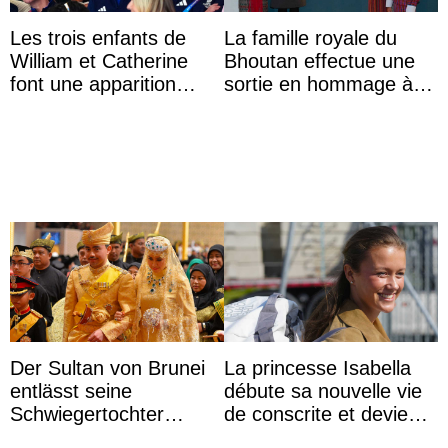
Les trois enfants de
La famille royale du
William et Catherine
Bhoutan effectue une
font une apparition
sortie en hommage à
surprise aux
l’héritage de l’ancien
Commonwealth Games
Roi
Der Sultan von Brunei
La princesse Isabella
entlässt seine
débute sa nouvelle vie
Schwiegertochter
de conscrite et devient
wegen ihres
la première princesse