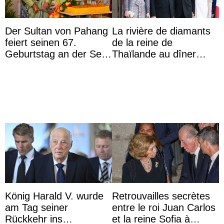
Der Sultan von Pahang
La rivière de diamants
feiert seinen 67.
de la reine de
Geburtstag an der Seite
Thaïlande au dîner
von Königin Azizah, die
d’État d’Emmanuel
das Staatsdiadem trägt
Macron en l’h ...
König Harald V. wurde
Retrouvailles secrètes
am Tag seiner
entre le roi Juan Carlos
Rückkehr ins
et la reine Sofia à