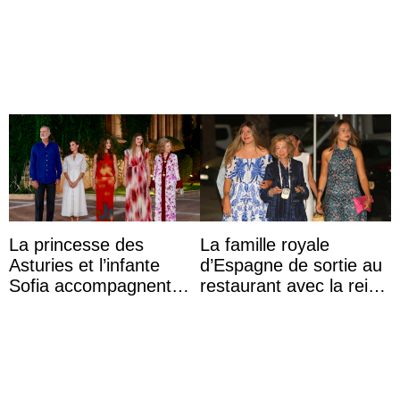
Krankenhaus gebracht
Majorque le temps d’un
dîner ave ...
La princesse des
La famille royale
Asturies et l’infante
d’Espagne de sortie au
Sofia accompagnent
restaurant avec la reine
leurs parents et la reine
Sofia qui vit son
Sofia à la récep ...
premier été sans ...