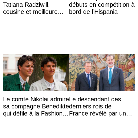
Tatiana Radziwill,
débuts en compétition à
cousine et meilleure
bord de l’Hispania
amie de la reine Sofia
d’Espagne
Le comte Nikolai admire
Le descendant des
sa compagne Benedikte
derniers rois de
qui défile à la Fashion
France révélé par un
Week de Copenhague
test ADN : découverte
d’une nouvelle branche
...