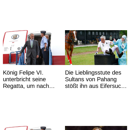
unangemessenen
danoise à accom ...
Verhaltens
König Felipe VI.
Die Lieblingsstute des
unterbricht seine
Sultans von Pahang
Regatta, um nach
stößt ihn aus Eifersucht
Kolumbien zu reisen
auf Königin Azizah
Aminah an