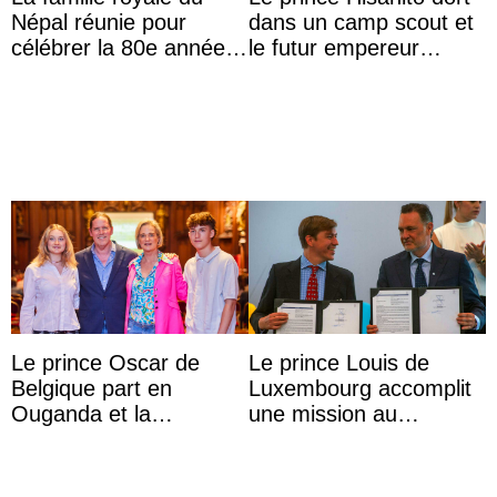
Népal réunie pour
dans un camp scout et
célébrer la 80e année
le futur empereur
du roi Gyanendra
prépare le petit-
déjeuner à l’aurore
Le prince Oscar de
Le prince Louis de
Belgique part en
Luxembourg accomplit
Ouganda et la
une mission au
princesse Joséphine
Mexique pour réduire
veut devenir avocate
les inégalités d’apprent
...