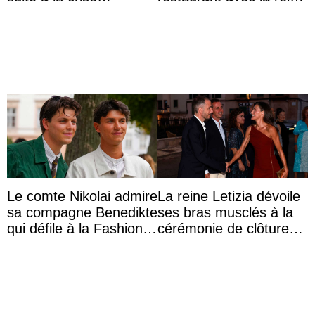
migratoire
Sofia qui vit son
premier été sans ...
Le comte Nikolai admire
La reine Letizia dévoile
sa compagne Benedikte
ses bras musclés à la
qui défile à la Fashion
cérémonie de clôture
Week de Copenhague
du festival du film de
Majorque