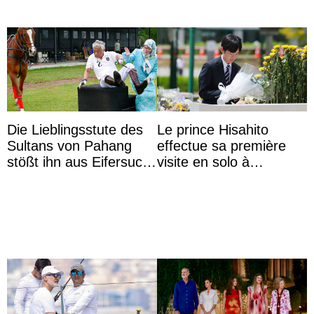
Die Lieblingsstute des
Le prince Hisahito
Sultans von Pahang
effectue sa première
stößt ihn aus Eifersucht
visite en solo à
auf Königin Azizah
Hiroshima
Aminah an