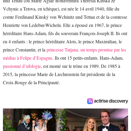
und Tettau (ou Marie Aglaé Bonaventura Theresia Kinská ze
Vchynic a Tetova, en tchèque), est née le 14 avril 1940, fille du
comte Ferdinand Kinský von Wchinitz und Tettau et de la comtesse
Henriette von Ledebur-Wicheln. Elle a épousé en 1967, le prince
héréditaire Hans-Adam, fils du souverain François-Joseph II. Ils ont
eu 4 enfants : le prince héréditaire Alois, le prince Maximilian, le
prince Constantin, et la
princesse Tatjana, un temps promise par les
médias à Felipe d’Espagne
. Ils ont 15 petits-enfants. Hans-Adam,
passionné d’ufologie
, est monté sur le trône en 1989. De 1985 à
2015, la princesse Marie de Liechtenstein fut présidente de la
Croix-Rouge de la Principauté.