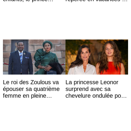
Archie et la princesse
Capri avec les enfants
Lilibet, pour la première
du roi Mohammed VI
...
Le roi des Zoulous va
La princesse Leonor
épouser sa quatrième
surprend avec sa
femme en pleine
chevelure ondulée pour
polémique conjugale
accompagner sa famille
à une réception à
Majorque