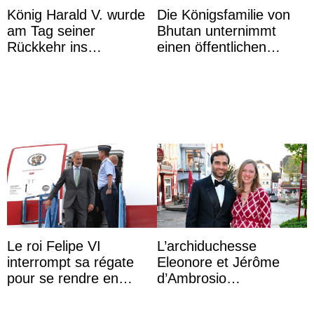
König Harald V. wurde
Die Königsfamilie von
am Tag seiner
Bhutan unternimmt
Rückkehr ins
einen öffentlichen
Krankenhaus gebracht
Auftritt zu Ehren des
Vermächtnisses des
ehemal ...
Le roi Felipe VI
L’archiduchesse
interrompt sa régate
Eleonore et Jérôme
pour se rendre en
d’Ambrosio
Colombie
agrandissent la famille
impériale d’Autriche