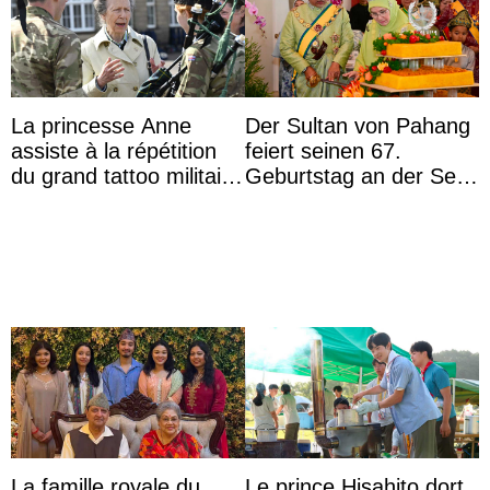
La princesse Anne
Der Sultan von Pahang
assiste à la répétition
feiert seinen 67.
du grand tattoo militaire
Geburtstag an der Seite
d’Édimbourg
von Königin Azizah, die
das Staatsdiadem trägt
La famille royale du
Le prince Hisahito dort