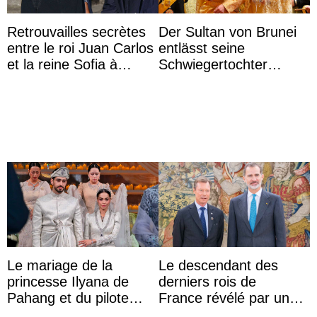
Retrouvailles secrètes
Der Sultan von Brunei
entre le roi Juan Carlos
entlässt seine
et la reine Sofia à
Schwiegertochter
Majorque le temps d’un
wegen ihres
dîner ave ...
unangemessenen
Verhaltens
Le mariage de la
Le descendant des
princesse Ilyana de
derniers rois de
Pahang et du pilote
France révélé par un
britannique Chris
test ADN : découverte