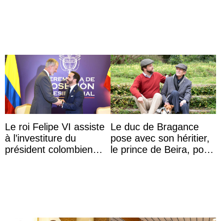
Froggatt
d’une nouvelle branche
...
Le roi Felipe VI assiste
Le duc de Bragance
à l’investiture du
pose avec son héritier,
président colombien
le prince de Beira, pour
Abelardo de la Espriella
ses 30 ans