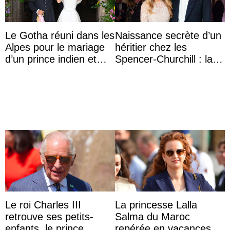
Le Gotha réuni dans les
Naissance secrète d’un
Alpes pour le mariage
héritier chez les
d’un prince indien et
Spencer-Churchill : la
d’une comtesse
marquise de Blandford
descendante ...
a accouché du ...
Le roi Charles III
La princesse Lalla
retrouve ses petits-
Salma du Maroc
enfants, le prince
repérée en vacances à