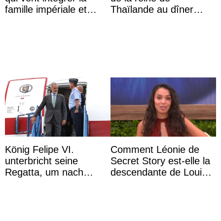
famille impériale et
Thaïlande au dîner
l’ordre de succession
d’État d’Emmanuel
au trône ?
Macron en l’h ...
König Felipe VI.
Comment Léonie de
unterbricht seine
Secret Story est-elle la
Regatta, um nach
descendante de Louis
Kolumbien zu reisen
XV ?