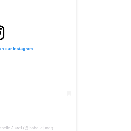
ion sur Instagram
αbelle Jυиσɬ (@isabellejunot)